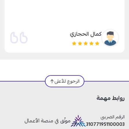
كمال الحجازي
الرجوع للأعلى
روابط مهمة
الرقم الضريبي
موثّق في منصة الأعمال
310771951100003