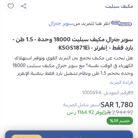
مكيف سبليت
سوبر جنرال
انقر هنا للمزيد من
سوبر جنرال مكيف سبليت 18000 وحدة - 1.5 طن -
بارد فقط - إنفرتر - KSGS1871Ei
هل تبحث عن مكيف يجمع بين التبريد القوي وتوفير استهلاك
الكهرباء في الوقت نفسه؟ مع
سوبر جنرال مكيف سبليت 18000
وحدة بحجم 1.5 طن ونظام تشغيل بارد فقط بـتقنية الإنفرتر
الموفرة للطاقة والضاغط الدوّار عالي الكفاءة مع توزيع هواء رباعي
قراءة المزيد
الاتجاهات، ستحصل على تبريداً متوازناً وتشغيلاً هادئاً يساعد على
رقم الموديل :
1000694
الحفاظ على أجواء مريحة حتى خلال الأيام شديدة الحرارة.
1,780 SAR
السعر شامل الضريبة
2,944.92
مواصفات سوبر جنرال مكيف سبليت 18000 وحدة في السعودية:
وفر 1164.92 ر.س
العلامة التجارية:
سوبر جنرال
خصم 39%
رقم الموديل:
KSGS1871Ei
نوع المكيف:
مكيف سبليت