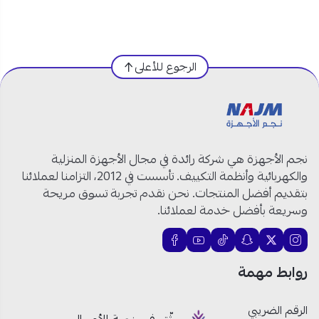
مواصفات سوبر جنرال مكيف سبليت 18000 وحدة في
السعودية:
الرجوع للأعلى
العلامة التجارية:
سوبر جنرال
رقم الموديل:
KSGS1871Ei
نوع المكيف:
مكيف سبليت
السعة:
18000 وحدة
نجم الأجهزة هي شركة رائدة في مجال الأجهزة المنزلية
الحجم:
1.5 طن
والكهربائية وأنظمة التكييف. تأسست في 2012، التزامنا لعملائنا
نظام التشغيل:
بارد فقط
بتقديم أفضل المنتجات. نحن نقدم تجربة تسوق مريحة
التقنية:
إنفرتر
وسريعة بأفضل خدمة لعملائنا.
نوع الضاغط:
ضاغط دوّار
غاز التبريد:
R32
توزيع الهواء:
رباعي الاتجاهات
روابط مهمة
الرقم الضريبي
مكيف سوبر جنرال الجداري 1.5 طن: تبريد ذكي واستهلاك