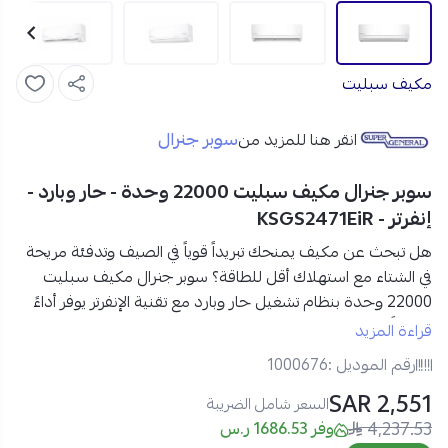
مكيف سبليت
سوبر جنرال
انقر هنا للمزيد من
سوبر جنرال مكيف سبليت 22000 وحدة - حار وبارد -
إنفرتر - KSGS2471EiR
هل تبحث عن مكيف يمنحك تبريداً قوياً في الصيف وتدفئة مريحة
في الشتاء مع استهلاك أقل للطاقة؟
سوبر جنرال مكيف سبليت
22000 وحدة بنظام تشغيل حار وبارد مع تقنية الإنفرتر
يوفر أداءً
متوازناً على مدار العام، مع تبريد سريع عبر وضع Turbo وخصائص
قراءة المزيد
ذكية تعزز الراحة وجودة الهواء داخل منزلك.
رقم الموديل :
1000676
2,551 SAR
مواصفات سوبر جنرال مكيف سبليت 22000 وحدة في السعودية:
السعر شامل الضريبة
4,237.53
العلامة التجارية:
سوبر جنرال
وفر 1686.53 ر.س