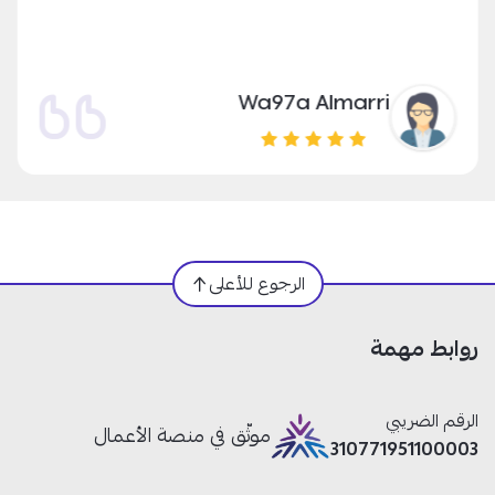
Wa97a Almarri
الرجوع للأعلى
روابط مهمة
الرقم الضريبي
موثّق في منصة الأعمال
310771951100003