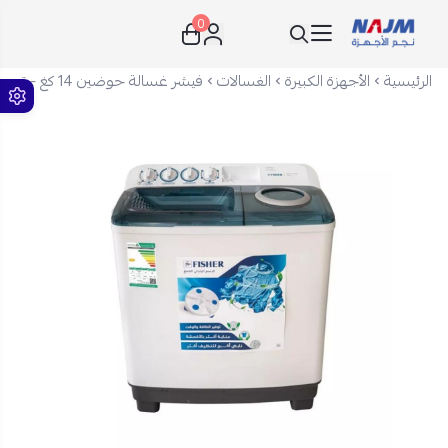
0
نجم الأجهزة
الرئيسية
الأجهزة الكبيرة
الغسالات
فيشر غسالة حوضين 14 كغ - تحميل علوي - أبيض - FW-P14000M