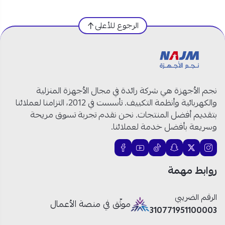
العلامة التجارية:
فيشر
رقم الموديل:
FW-P14000M
الرجوع للأعلى
نوع الغسالة
:
غسالة حوضين
نوع التحميل:
تحميل علوي
السعة:
14 كغ
اللون:
أبيض
الهيكل الخارجي:
بلاستيكي متين مقاوم للصدأ
نجم الأجهزة هي شركة رائدة في مجال الأجهزة المنزلية
والتآكل
والكهربائية وأنظمة التكييف. تأسست في 2012، التزامنا لعملائنا
مستويات الغسيل:
3 مستويات (ثقيل – عادي –
بتقديم أفضل المنتجات. نحن نقدم تجربة تسوق مريحة
نقع)
وسريعة بأفضل خدمة لعملائنا.
التحكم بالحرارة:
مياه باردة أو ساخنة
وظائف إضافية:
تجفيف بالدوران، مؤقت غسيل،
فلتر ومحدد مدخل المياه
روابط مهمة
الغطاء:
شفاف لمتابعة عملية الغسيل
الرقم الضريبي
موثّق في منصة الأعمال
فيشر غسالة حوضين تحميل علوي: سعة أكبر لغسيل أسهل
310771951100003
وأكثر كفاءة!