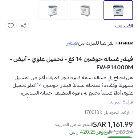
الغسالات
فيشر
انقر هنا للمزيد من
فيشر غسالة حوضين 14 كغ - تحميل علوي - أبيض -
FW-P14000M
هل تحتاج إلى غسالة بسعة كبيرة تنجز كميات أكبر من الغسيل
بسهولة وكفاءة؟ تمنحك
غسالة فيشر حوضين 14 كيلو تحميل
علوي
أداءً عملياً يجمع بين قوة التنظيف، حماية الملابس،
وسهولة التحكم لتجربة غسيل يومية أكثر راحة وتنظيماً.
قراءة المزيد
رقم الموديل :
1700181
مواصفات غسالة فيشر حوضين 14 كيلو في السعودية:
1,161.99 SAR
العلامة التجارية:
فيشر
السعر شامل الضريبة
1,582.24
رقم الموديل:
FW-P14000M
وفر 420.25 ر.س