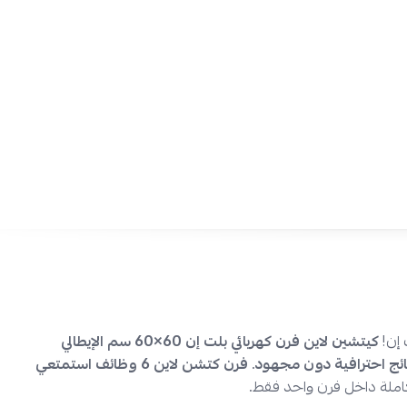
لتحصلي على نضج مثالي في كل طبق.
تنظيف بلا معاناة:
الباب القابل للإزالة والسطح الداخلي الأملس
يسهلان ع
التنظيف اليومية.
راحة وأمان في الاستخدام:
مروحة التبريد
تحافظ على درجة حرارة الفرن
وتطيل من عمره.
تصميم مدمج يناسب جميع المطابخ:
المقاس المثالي واللون الفضي الأنيق
يجعله إضافة عملية وعصرية لأي 
مرونة في الطهي:
فرن كتشن لاين 6 وظائف طهي
تتيح لكِ إعداد مختلف
الخبز إلى التحميص والشوي بكل سهولة.
اطلب كيتشين لاين فرن كهربائي
م!
تمتع
بخدمة شحن سريع وآمن
لجميع مدن
السعودية
، مع إمكانية ا
ريح
على 4 دفعات بدون فوائد عبر
تمارا وتابي.
 إن!
كيتشين لاين فرن كهربائي بلت إن 60×60 سم الإيطالي
ائج احترافية دون مجهود
.
فرن كتشن لاين 6 وظائف استمتعي