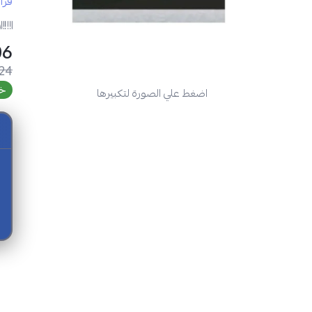
قرا
ر
مواص
SAR
.24
خص
اضغط علي الصورة لتكبيرها
فرن كتشن لا