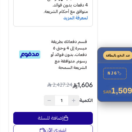
قسم دفعاتك بطريقة
ميسرة إلى 4 وحتى 6
دفعات، بدون فوائد أو
عند الدفع بالبطاقة
رسوم. متوافقة مع
الشريعة السمحة
NJ6
🏷
1,606
2,427.24
1,509
SAR
الكمية
إضافة للسلة
اشتري الآن
الجهات
،