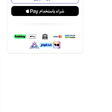
ليكِ عملية
 مستقرة
كيتشين لاين فرن كهربائي بلت إن 60×60 سم
مطبخ.
 الأطباق
من
 بلت إن 60×60 سم بسعة 66 لتر 6 وظائف الآن عبر متجر
لدفع
بالتقسيط