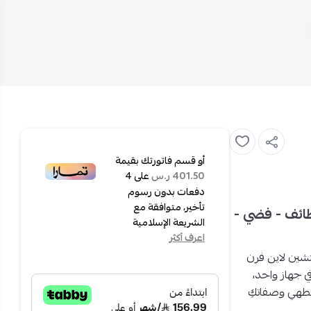
أو قسم فاتورتك بقيمة
على
4
401.50 ر.س
دفعات بدون رسوم
تأخير، متوافقة مع
 فرن بلت ان كهربائي 60x60 سم 66 ليتر 6 وظائف - فضي -
الشريعة الإسلامية
اعرف أكثر
شين لاين فرن
،
تمتعي بطهي وصفاتكِ