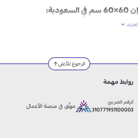
دية:
مزيد
الرجوع للأعلى
روابط مهمة
الرقم الضريبي
موثّق في منصة الأعمال
310771951100003