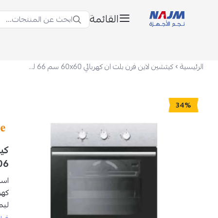
القائمة
ابحث عن المنتجات...
نجم الأجهزة
الرئيسية
كيتشين لاين فرن بلت ان كهربائي 60x60 سم 66 ليتر 6 وظائف - فضي - KL-E606
34%
06
است
كهربائي بلت إن 0
ليم
الم