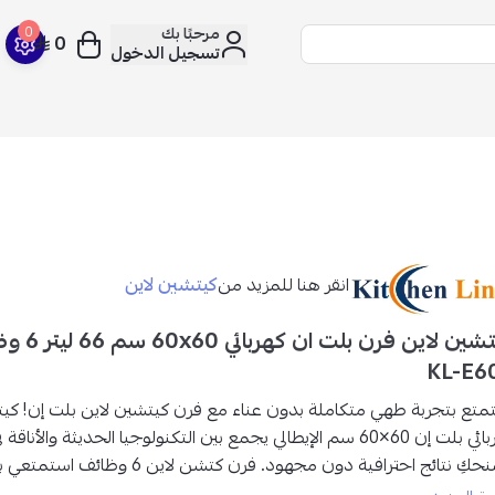
مرحبًا بك
0
0
تسجيل الدخول
كيتشين لاين
انقر هنا للمزيد من
كيتشين لاين
KL-E6
متع بتجربة طهي متكاملة بدون عناء مع فرن كيتشين لاين بلت إن!
كيت
6×60 سم الإيطالي يجمع بين التكنولوجيا الحديثة والأناقة في جهاز واحد
نحكِ
نتائج احترافية دون مجهود
.
فرن كتشن لاين 6 وظائف اس
فضلة بأداء عالي
ودقة مثالية مع 6 وظائف متكاملة داخل فرن واحد فقط.