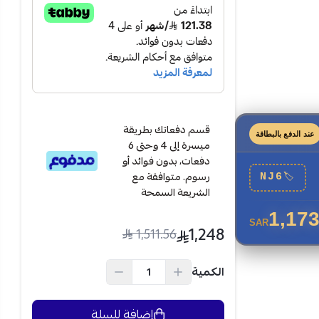
قسم دفعاتك بطريقة
عند الدفع بالبطاقة
ميسرة إلى 4 وحتى 6
دفعات، بدون فوائد أو
رسوم. متوافقة مع
NJ6
🏷
الشريعة السمحة
1,173
SAR
1,248
1,511.56
الكمية
إضافة للسلة
م، مما يجعله