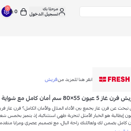
مرحبًا بك
0
0
تسجيل الدخول
فريش
انقر هنا للمزيد من
 غاز 5 عيون 55×80 سم أمان كامل مع شواية FSC8055
تبحث عن فرن غاز يجمع بين الأداء المثالي والأمان الكامل؟
ون إيطالية هو الخيار الأمثل لتجربة طهي استثنائية، إذ يتميز بخمس ش
ن كامل يضمن لك ولعائلتك راحة البال، مع تصميم عصري ومزايا متقدم
تي،
والشواية الدوارة، والإضاءة الداخلية، سيصبح هذا الفرن إضافة رائع