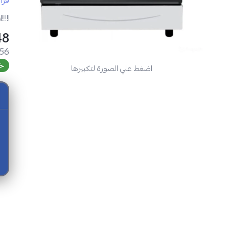
قرا
مواصفا
ر
SAR
.56
خص
اضغط علي الصورة لتكبيرها
لماذا 