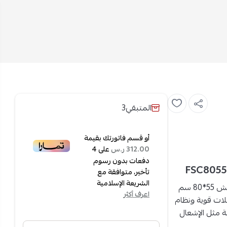
المتبقي
3
أو قسم فاتورتك بقيمة
على
4
312.00 ر.س
دفعات بدون رسوم
تأخير، متوافقة مع
الشريعة الإسلامية
فرن غاز فريش 55*80 سم
اعرف أكثر
علات قوية ونظام
ة مثل الإشعال
ة لمطبخك.