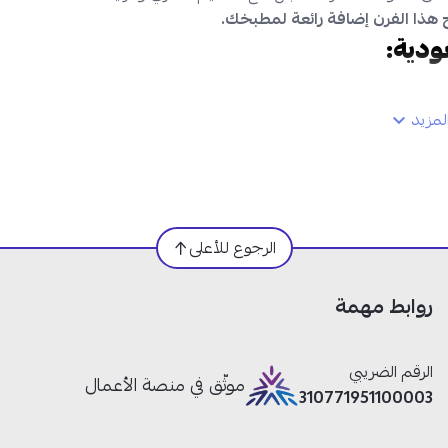
ح هذا الفرن إضافة رائعة لمطبخك.
مزيد
الرجوع للأعلى
روابط مهمة
الرقم الضريبي
موثّق في منصة الأعمال
310771951100003