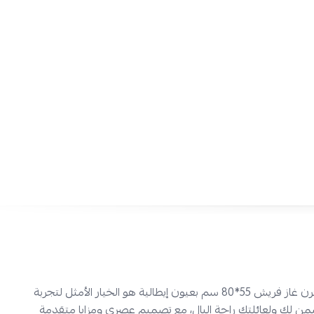
مثاليًا للعائلات.
سهولة الاستخدام:
يتميز بمفاتيح تحكم سهلة وبإشعال ذاتي، مما يضم
مريحة وسريعة.
تصميم عصري:
باب زجاجي عاكس يضفي لمسة جمالية على مطبخك، بال
إضاءة داخلية لرؤية مثالية للطعام.
طهي متكامل:
الشواية الدوارة المزودة بمحرك تضمن لك نتائج طهي مث
الشواء إلى الخبز.
ل على فرن خمس عيون إيطالي الآن، وتمتع بأداء مثالي مع أمان كامل
 الفرصة اطلبه الآن من نجم الأجهزة وقسط طلبك على 4 دفعات عن طريق تمارا!
فرن غاز فريش 55*80 سم بعيون إيطالية هو الخيار الأمثل لتجربة
من لك ولعائلتك راحة البال، مع تصميم عصري ومزايا متقدمة