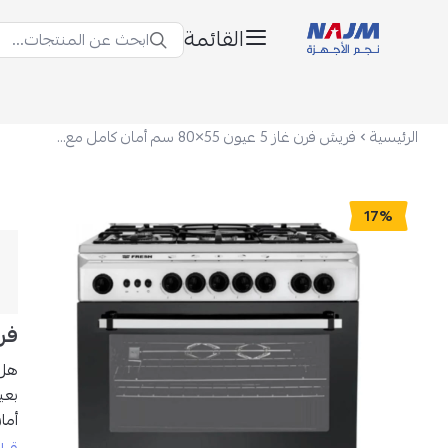
القائمة
ابحث عن المنتجات...
نجم الأجهزة
الرئيسية
فريش فرن غاز 5 عيون 55×80 سم أمان كامل مع شواية FSC8055
17%
فريش فرن
هل 
بعي
أما
الذا