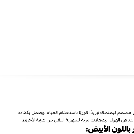
تصميم متنقل مع عجلات:
انقله بكل سهولة من غرفة لأخرى
تبريد فعال للمناخ الحار:
مثالي للمجالس، غرف المعيشة، أو ا
المفتوحة.
استخدام بسيط ومريح:
كل الإعدادات بمتناول يدك سواء عبر 
الريموت.
استعد لصيف أكثر انتعاشًا مع
مكيف فريش الصحراوي 25 لتر
الخيا
لكل منزل أو استراحة. متوفّر الآن عبر
متجر نجم الأجهزة
مع
شحن 
وخدمة
تقسيط مريحة على 4 دفعات بدون فوائد عبر تمارا
.
. مصمم ليمنحك تبريدًا فوريًا باستخدام المياه، ويعمل بكفاءة