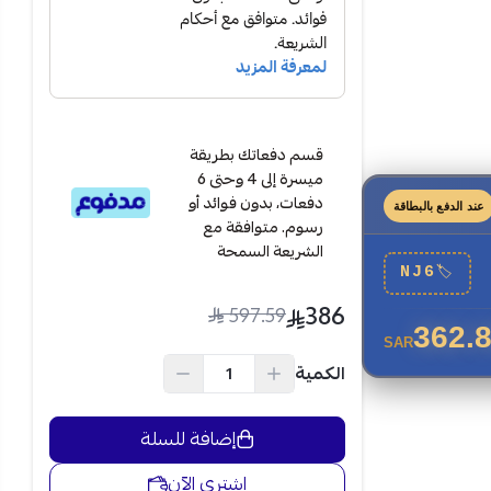
قسم دفعاتك بطريقة
ميسرة إلى 4 وحتى 6
دفعات، بدون فوائد أو
عند الدفع بالبطاقة
رسوم. متوافقة مع
الشريعة السمحة
NJ6
🏷
386
597.59
362.
SAR
الكمية
ة متكررة.
لجو المحيط
إضافة للسلة
ءة.
اشتري الآن
امة.