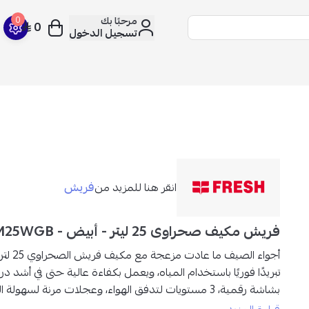
مرحبًا بك
0
0
تسجيل الدخول
فريش
انقر هنا للمزيد من
فريش مكيف صحراوى 25 ليتر - أبيض - FA-M25WGB
أجواء الصيف ما عادت مزعجة مع
مكيف فريش الصحراوي 25 لتر
تبريدًا فوريًا باستخدام المياه، ويعمل بكفاءة عالية حتى في أشد د
بشاشة رقمية، 3 مستويات لتدفق الهواء، وعجلات مرنة لسهول
لأخرى.