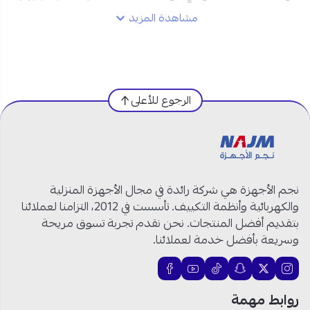
مشاهدة المزيد
فقط:
نوع المكيف:
كونسيلد (مخفي داخل الأسقف)
القدرة الفعلية للتبريد:
48000 وحدة حرارية
نظام التشغيل:
بارد فقط
الرجوع للأعلى
التقنية:
إنفرتر موفر للطاقة
التوزيع:
هواء متوازن يغطي المكان بالكامل
الفلتر:
متقدم، قابل للإزالة والغسل
الشفط:
نظام شفط سفلي.
التحكم:
ريموت لاسلكي + خاصية إعادة التشغيل
نجم الأجهزة هي شركة رائدة في مجال الأجهزة المنزلية
التلقائي
والكهربائية وأنظمة التكييف. تأسست في 2012، التزامنا لعملائنا
التشغيل:
هادئ ومناسب لغرف النوم أو المكاتب
بتقديم أفضل المنتجات. نحن نقدم تجربة تسوق مريحة
الهيكل:
مقاوم للعوامل الجوية
وسريعة بأفضل خدمة لعملائنا.
التصميم:
أبيض.
بلد المنشأ:
تايلاند
العلامة التجارية: فوجي
روابط مهمة
رقم الموديل: RDG48CMTA-S