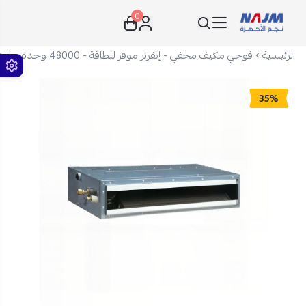
0
نجم الأجهزة
الرئيسية
فوجي مكيف مخفي - إنفرتر موفر للطاقة - 48000 وحدة - بارد فقط - أبيض - RDG48CMTA-S
35%