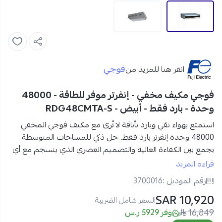
فوجي
انقر هنا للمزيد من
فوجي مكيف مخفي - إنفرتر موفر للطاقة - 48000
وحدة - بارد فقط - أبيض - RDG48CMTA-S
استمتع بهواء نقي وبارد بأناقة لا تُرى مع
مكيف فوجي المخفي
48000 وحدة إنفرتر بارد فقط
. حل ذكي للمساحات المتوسطة
يجمع بين الكفاءة العالية والتصميم العصري الذي ينسجم مع أي
ديكور داخلي.
قراءة المزيد
مواصفات مكيف فوجي كونسيلد 48000 وحدة إنفرتر بارد فقط:
رقم الموديل :
3700016
نوع المكيف:
كونسيلد (مخفي داخل الأسقف)
10,920 SAR
القدرة الفعلية للتبريد:
48000 وحدة حرارية
السعر شامل الضريبة
16,849
نظام التشغيل:
بارد فقط
وفر 5929 ر.س