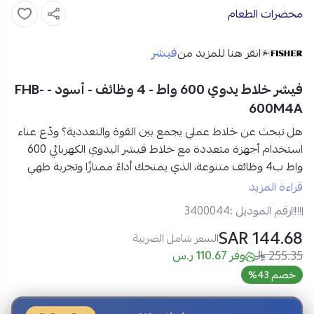
محضرات الطعام
فيشر
انقر هنا للمزيد من
فيشر خلاط يدوي 600 واط - 4 وظائف - أسود - FHB-
600M4A
هل تبحث عن خلاط عملي يجمع بين القوة والتعددية؟ ودّع عناء
استخدام أجهزة متعددة مع
خلاط فيشر اليدوي الكهربائي
600
واط ب4 وظائف متنوعة
، الذي يمنحك
أداءً ممتازًا وتجربة طهي
سهلة وسريعة
. مع خلاط فيشر أصبح تحضير وصفاتك المفضلة
قراءة المزيد
أمرًا سلسًا، سواء للخلط، الخفق، الفرم أو الطحن، ليكون
شريكك
رقم الموديل :
3400044
المثالي في المطبخ اليومي
.
144.68 SAR
السعر شامل الضريبة
255.35
مواصفات خلاط فيشر اليدوي الكهربائي 600 واط في السعودية:
وفر 110.67 ر.س
العلامة التجارية:
فيشر
خصم 43%
رقم الموديل:
FHB-600M4A
النوع:
خلاط يدوي كهربائي