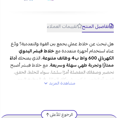
تفاصيل المنتج
تقييمات العملاء
هل تبحث عن خلاط عملي يجمع بين القوة والتعددية؟ ودّع
عناء استخدام أجهزة متعددة مع
خلاط فيشر اليدوي
الكهربائي
600 واط ب4 وظائف متنوعة
، الذي يمنحك
أداءً
ممتازًا وتجربة طهي سهلة وسريعة
. مع خلاط فيشر أصبح
تحضير وصفاتك المفضلة أمرًا سلسًا، سواء للخلط، الخفق،
الفرم أو الطحن، ليكون
شريكك المثالي في المطبخ اليومي
.
مشاهدة المزيد
مواصفات خلاط فيشر اليدوي الكهربائي 600 واط في
السعودية:
الرجوع للأعلى