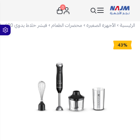
0
نجم الأجهزة
الرئيسية
الأجهزة الصغيرة
محضرات الطعام
فيشر خلاط يدوي 600 واط - 4 وظائف - أسود - FHB-600M4A
43%