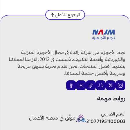
العلامة التجارية:
فيشر
الرجوع للأعلى
الموديل:
FW-P7000N
بلد الصنع:
الصين
النوع:
غسالة ملابس حوضين
نوع التنزيل:
من الأعلى
سعة الغسيل:
8 كجم
نجم الأجهزة هي شركة رائدة في مجال الأجهزة المنزلية
سعة التجفيف:
5 كجم
والكهربائية وأنظمة التكييف. تأسست في 2012، التزامنا لعملائنا
اللون:
أبيض
بتقديم أفضل المنتجات. نحن نقدم تجربة تسوق مريحة
الجهد الكهربي:
220 فولت / 60 هرتز
وسريعة بأفضل خدمة لعملائنا.
الأبعاد (طول × عرض × ارتفاع):
44.8 × 76.1 ×
90.5 سم
المميزات:
مضخة نابضة كبيرة، تصميم مرتفع مع
روابط مهمة
غطاء شفاف، مستويان للغسيل، وظيفة تجفيف
الحوض، مفتاح اختيار مدخل المياه، جسم بلاستيكي
الرقم الضريبي
بالكامل.
موثّق في منصة الأعمال
310771951100003