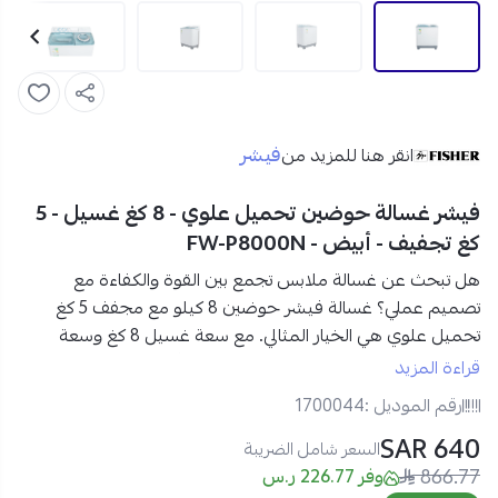
فيشر
انقر هنا للمزيد من
فيشر غسالة حوضين تحميل علوي - 8 كغ غسيل - 5
كغ تجفيف - أبيض - FW-P8000N
هل تبحث عن
غسالة ملابس
تجمع بين القوة والكفاءة مع
تصميم عملي؟
غسالة فيشر حوضين 8 كيلو مع مجفف 5 كغ
تحميل علوي
هي الخيار المثالي.
مع
سعة غسيل 8 كغ
و
سعة
تجفيف 5 كغ
، تمنحك غسالة ملابس فيشر
أداءً متميزًا للغسيل
قراءة المزيد
والتجفيف بوقت أقل.
رقم الموديل :
1700044
640 SAR
مواصفات غسالة فيشر حوضين 8 كيلو مع مجفف في السعودية:
السعر شامل الضريبة
866.77
العلامة التجارية:
فيشر
وفر 226.77 ر.س