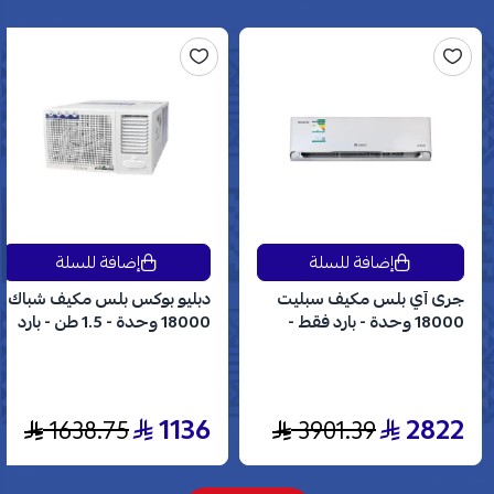
إضافة للسلة
إضافة للسلة
جرى آي بلس مكيف سبليت
دبليو بوكس بلس مكيف شباك
18000 وحدة - بارد فقط -
18000 وحدة - 1.5 طن - بارد
انفرتر - GWC18AVDXE
فقط - WBW18CPLUS
1136
2822
1638.75
3901.39