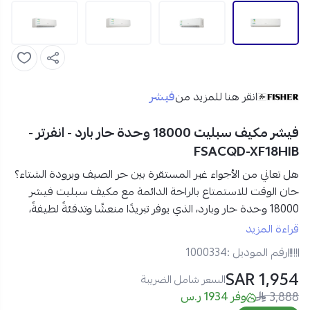
فيشر
انقر هنا للمزيد من
فيشر مكيف سبليت 18000 وحدة حار بارد - انفرتر -
FSACQD-XF18HIB
هل تعاني من الأجواء غير المستقرة بين حر الصيف وبرودة الشتاء؟
حان الوقت للاستمتاع بالراحة الدائمة مع
مكيف سبليت فيشر
18000 وحدة حار وبارد
، الذي يوفر تبريدًا منعشًا وتدفئةً لطيفةً،
بأداء انفرتر اقتصادي وصوت هادئ للغاية.
قراءة المزيد
مواصفات مكيف سبليت فيشر 18000 وحدة حار بارد انفرتر:
رقم الموديل :
1000334
العلامة التجارية
: فيشر (Fisher)
1,954 SAR
الموديل
: FSACQD-XF18HIB
السعر شامل الضريبة
3,888
النوع
:
مكيف سبليت
(حار وبارد)
وفر 1934 ر.س