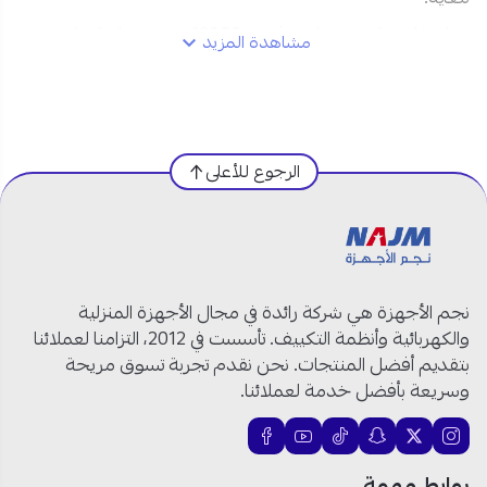
مواصفات مكيف سبليت فيشر 18000 وحدة حار بارد انفرتر:
مشاهدة المزيد
العلامة التجارية
: فيشر (Fisher)
الموديل
: FSACQD-XF18HIB
النوع
:
مكيف سبليت
(حار وبارد)
القدرة
: 18000 وحدة حرارية بريطانية (BTU)
الرجوع للأعلى
كمبروسر روتري انفرتر عالي الجودة
التحكم عن بُعد بالواي فاي (WiFi)
تشغيل بصوت هادئ جدًا
تكنولوجيا منع التجمد
نجم الأجهزة هي شركة رائدة في مجال الأجهزة المنزلية
خاصية التعقيم بدرجة حرارة عالية
والكهربائية وأنظمة التكييف. تأسست في 2012، التزامنا لعملائنا
وظيفة التنظيف الذاتي
بتقديم أفضل المنتجات. نحن نقدم تجربة تسوق مريحة
مصدر الطاقة
: 220 فولت، أحادي الطور، 60 هرتز
وسريعة بأفضل خدمة لعملائنا.
الأبعاد الداخلية (ارتفاع × عرض × طول):
600 ×
850 × 1000 مم
أجواء مريحة على مدار العام مع مكيف سبليت فيشر 18000
روابط مهمة