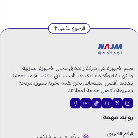
مواصفات خلاط فيليبس 700 واط في السعودية:
العلامة التجارية:
فيليبس
الرجوع للأعلى
الموديل:
HR2222/01
النوع:
خلاط كهربائي
القدرة:
700 واط
عدد السرعات:
5 سرعات
الوعاء:
زجاجي بسعة 1.5 لتر
نجم الأجهزة هي شركة رائدة في مجال الأجهزة المنزلية
وظيفة سحق الثلج:
بشفرات قوية
والكهربائية وأنظمة التكييف. تأسست في 2012، التزامنا لعملائنا
قابلية التنظيف:
غطاء وسكين قابلان للإزالة
بتقديم أفضل المنتجات. نحن نقدم تجربة تسوق مريحة
اللون:
أبيض وبنفسجي
وسريعة بأفضل خدمة لعملائنا.
محضر الطعام فيليبس الزجاجي 1.5 لتر سيغير مفهومك
روابط مهمة
للخلط!
محرك بقوة 700 واط لإنجاز سريع:
خلاط فيليبس
الرقم الضريبي
موثّق في منصة الأعمال