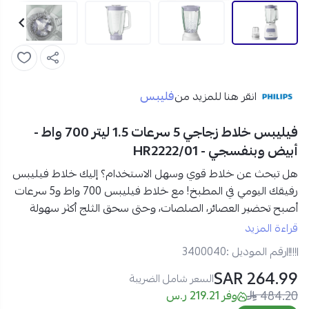
فليبس
انقر هنا للمزيد من
فيليبس خلاط زجاجي 5 سرعات 1.5 ليتر 700 واط -
أبيض وبنفسجي - HR2222/01
هل تبحث عن خلاط قوي وسهل الاستخدام؟ إليك خلاط فيليبس
رفيقك اليومي في المطبخ!
مع خلاط فيليبس 700 واط و5 سرعات
أصبح تحضير العصائر، الصلصات، وحتى سحق الثلج أكثر سهولة
وسرعة.
محضر الطعام فيليبس بسعة 1.5 لتر
وبتصميم أنيق
قراءة المزيد
يجمع بين اللون الأبيض والبنفسجي، وقدرة قوية تجعل من كل
رقم الموديل :
3400040
وصفة تجربة ممتعة.
264.99 SAR
السعر شامل الضريبة
484.20
مواصفات خلاط فيليبس 700 واط في السعودية:
وفر 219.21 ر.س