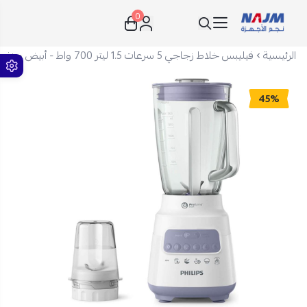
0
نجم الأجهزة
الرئيسية
فيليبس خلاط زجاجي 5 سرعات 1.5 ليتر 700 واط - أبيض وبنفسجي - HR2222/01
45%