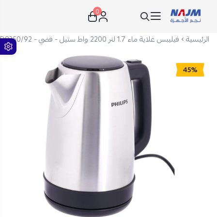
0
نجم الأجهزة
الرئيسية
فيليبس غلاية ماء 1.7 لتر 2200 واط ستيل - فضي - HD9350/92
45%