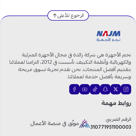
المنتج
:
غلاية ماء
الرجوع للأعلى
الماركة
: فيليبس
رقم الموديل
: HD9350/92
السعة
: 1.7 لتر
الطاقة
: 2200 واط
المادة
: ستيل مقاوم للصدأ
نجم الأجهزة هي شركة رائدة في مجال الأجهزة المنزلية
اللون
: فضي
والكهربائية وأنظمة التكييف. تأسست في 2012، التزامنا لعملائنا
الضمان
: عامان
بتقديم أفضل المنتجات. نحن نقدم تجربة تسوق مريحة
وسريعة بأفضل خدمة لعملائنا.
لماذا تختار غلاية فيليبس 2200 واط
لمطبخك في السعودية؟
روابط مهمة
سعة كبيرة 1.7 لتر:
غلاية ماء فيليبس مثالية لتحضير
كميات كبيرة من الماء الساخن
للشاي والقهوة
في وقت قصير.
الرقم الضريبي
موثّق في منصة الأعمال
أداء قوي بقدرة 2200 واط:
تسخين سريع وفعال لتحضير
310771951100003
المشروبات في دقائق.