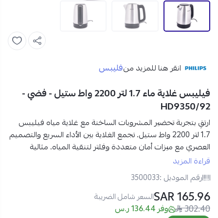
فليبس
انقر هنا للمزيد من
فيليبس غلاية ماء 1.7 لتر 2200 واط ستيل - فضي -
HD9350/92
ارتقِ بتجربة تحضير المشروبات الساخنة مع
غلاية مياه فيليبس
1.7 لتر 2200 واط ستيل
. تجمع الغلاية بين الأداء السريع والتصميم
العصري مع ميزات
أمان متعددة وفلتر لتنقية المياه
. مثالية
للاستخدام اليومي في المنزل أو المكتب بفضل متانتها وكفاءتها
قراءة المزيد
العالية.
رقم الموديل :
3500033
165.96 SAR
مواصفات غلاية مياه فيليبس 1.7 لتر ستيل HD9350/92 من
السعر شامل الضريبة
نجم:
302.40
وفر 136.44 ر.س