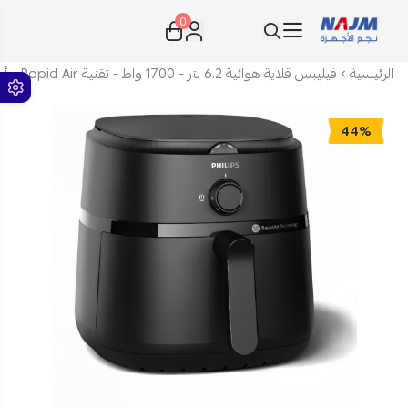
0
نجم الأجهزة
الرئيسية
فيليبس قلاية هوائية 6.2 لتر - 1700 واط - تقنية Rapid Air - أسود - NA130/00
44%