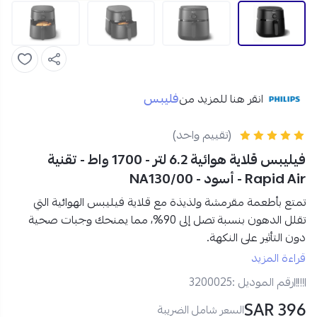
فليبس
انقر هنا للمزيد من
(تقييم واحد)
فيليبس قلاية هوائية 6.2 لتر - 1700 واط - تقنية
Rapid Air - أسود - NA130/00
تمتع بأطعمة مقرمشة ولذيذة مع قلاية فيليبس الهوائية التي
تقلل الدهون بنسبة تصل إلى 90%، مما يمنحك وجبات صحية
دون التأثير على النكهة.
تجمع بين الأداء العملي والتصميم العصري لتكون إضافة مثالية
قراءة المزيد
لكل مطبخ، مع سعة 6.2 لتر تكفي لتحضير كميات مناسبة للعائلة
رقم الموديل :
3200025
بسهولة.
396 SAR
اطلبها الآن من متجر نجم الأجهزة!
السعر شامل الضريبة