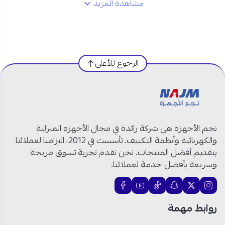
مشاهدة المزيد
اطلبها الآن من متجر نجم الأجهزة!
مواصفات قلاية فيليبس الهوائية 6.2 لتر:
نوع المنتج:
قلاية هوائية
الرجوع للأعلى
الماركة:
فيليبس
اللون:
أسود
الموديل:
NA130/00
السعة:
6.2 لتر
القوة:
1700 واط
نجم الأجهزة هي شركة رائدة في مجال الأجهزة المنزلية
القدرة:
تقليل الدهون بنسبة تصل إلى 90%
والكهربائية وأنظمة التكييف. تأسست في 2012، التزامنا لعملائنا
وظائف الطهو:
12 وظيفة
بتقديم أفضل المنتجات. نحن نقدم تجربة تسوق مريحة
تقنية RapidAir
: لتوزيع الحرارة بشكل مثالي
وسريعة بأفضل خدمة لعملائنا.
التحكم:
إمكانية ضبط الوقت ودرجة الحرارة
التوفير:
توفير للطاقة بنسبة تصل إلى 70%
التنظيف:
سهلة التنظيف
روابط مهمة
التطبيق:
تطبيق HomeID مع آلاف الوصفات