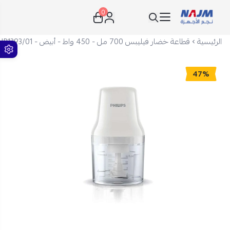
0
نجم الأجهزة
الرئيسية
قطاعة خضار فيليبس 700 مل - 450 واط - أبيض - HR1393/01
47%