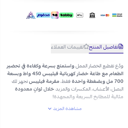
تفاصيل المنتج
تقييمات العملاء
ودّع تقطيع الخضار الممل
واستمتع بسرعة وكفاءة في تحضير
الطعام مع طاعة خضار كهربائية فيليبس 450 واط وبسعة
700 مل وبضغطة واحدة
فقط،
مفرمة فيليبس
تجهز لك
البصل، الأعشاب، المكسرات والمزيد
خلال ثوانٍ معدودة
مثالية للمطابخ السريعة والمجهدة!
مشاهدة المزيد
مواصفات قطاعة خضار كهربائية فيليبس 450 واط في
السعودية: