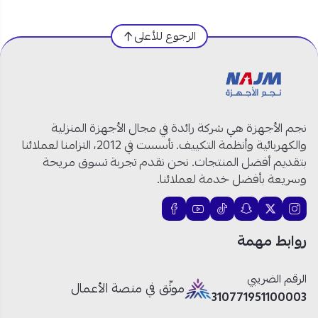
العلامة التجارية:
فيليبس
الرجوع للأعلى
الموديل:
HR1393/01
النوع:
قطاعة كهربائية
القوة الكهربائية:
450 واط
السعة:
700 مل
الجهد الكهربائي:
220–240 فولت
نجم الأجهزة هي شركة رائدة في مجال الأجهزة المنزلية
التردد:
50/60 هرتز
والكهربائية وأنظمة التكييف. تأسست في 2012، التزامنا لعملائنا
مادة الوعاء:
بلاستيك مقاوم
بتقديم أفضل المنتجات. نحن نقدم تجربة تسوق مريحة
مادة الشفرات:
فولاذ مقاوم للصدأ
وسريعة بأفضل خدمة لعملائنا.
اللون:
أبيض
روابط مهمة
قطاعة فيليبس الذكية 700 مل خليك أسرع في المطبخ!
فرم سريع بضغطة واحدة:
اضغط للأسفل فقط،
الرقم الضريبي
موثّق في منصة الأعمال
وتبدأ مفرمة فيليبس
في العمل فورًا بدون تعقيد أو
310771951100003
إعدادات.