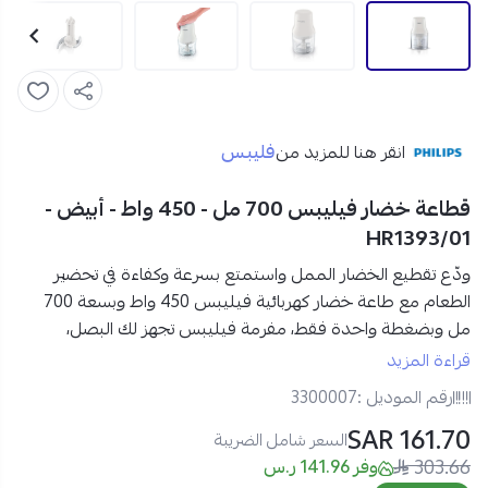
فليبس
انقر هنا للمزيد من
قطاعة خضار فيليبس 700 مل - 450 واط - أبيض -
HR1393/01
ودّع تقطيع الخضار الممل
واستمتع بسرعة وكفاءة في تحضير
الطعام مع طاعة خضار كهربائية فيليبس 450 واط وبسعة 700
مل وبضغطة واحدة
فقط،
مفرمة فيليبس
تجهز لك البصل،
الأعشاب، المكسرات والمزيد
خلال ثوانٍ معدودة مثالية للمطابخ
قراءة المزيد
السريعة والمجهدة!
رقم الموديل :
3300007
161.70 SAR
مواصفات قطاعة خضار كهربائية فيليبس 450 واط في السعودية:
السعر شامل الضريبة
303.66
العلامة التجارية:
فيليبس
وفر 141.96 ر.س