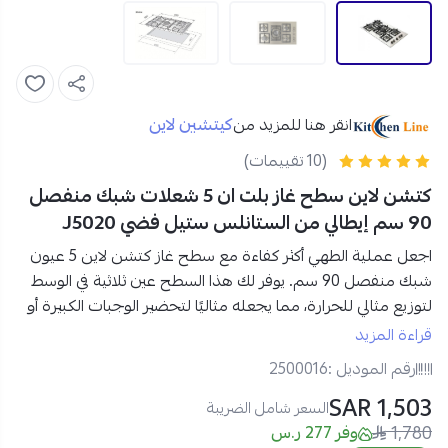
كيتشين لاين
انقر هنا للمزيد من
(10 تقييمات)
كتشن لاين سطح غاز بلت ان 5 شعلات شبك منفصل
90 سم إيطالي من الستانلس ستيل فضي J5020
اجعل عملية الطهي أكثر كفاءة مع
سطح غاز كتشن لاين 5 عيون
شبك منفصل 90 سم
. يوفر لك هذا السطح
عين ثلاثية
في الوسط
لتوزيع مثالي للحرارة، مما يجعله مثاليًا لتحضير الوجبات الكبيرة أو
الطهي باستخدام الأواني المتعددة. مصنوع من
الستانلس ستيل
قراءة المزيد
المقاوم للصدأ
، يضمن لك أداءً مستدامًا وسهولة في التنظيف.
رقم الموديل :
2500016
اطلبه الآن من نجم الأجهزة واستمتع بطهي مريح وآمن!
1,503 SAR
السعر شامل الضريبة
1,780
مواصفات سطح غاز كتشن لاين 5 عيون شبك منفصل مع شعلة
وفر 277 ر.س