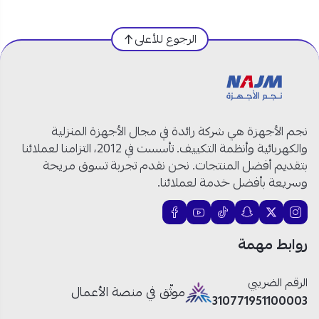
مواصفات سطح غاز كتشن لاين 5 عيون
شبك منفصل مع شعلة ثلاثية وسط:
الرجوع للأعلى
العلامة التجارية
: كتشن لاين
رقم الموديل
: J5020
النوع
: سطح غاز
الحجم
: 90 سم
نجم الأجهزة هي شركة رائدة في مجال الأجهزة المنزلية
عدد العيون
: 5 عيون
والكهربائية وأنظمة التكييف. تأسست في 2012، التزامنا لعملائنا
عين ثلاثية في الوسط
بتقديم أفضل المنتجات. نحن نقدم تجربة تسوق مريحة
المواد
: ستانلس ستيل مقاوم للصدأ
وسريعة بأفضل خدمة لعملائنا.
الإشعال
: ذاتي تحت مفتاح التشغيل
أسفل مفتاح التشغيل
الأمان
: صمام أمان يقطع الغاز أوتوماتيكياً
روابط مهمة
الحوامل
: زهر شديدة التحمل
الأبعاد
: 860×500 مم
الرقم الضريبي
موثّق في منصة الأعمال
310771951100003