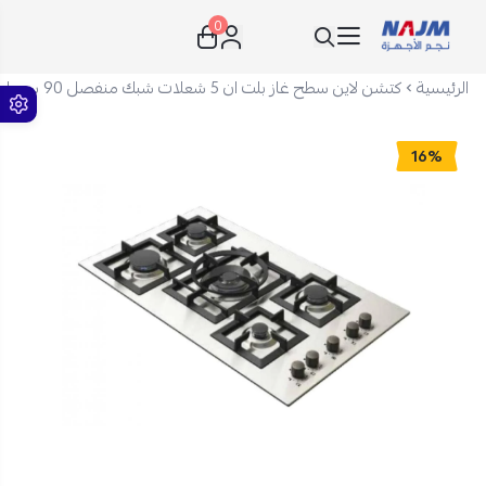
0
نجم الأجهزة
الرئيسية
كتشن لاين سطح غاز بلت ان 5 شعلات شبك منفصل 90 سم إيطالي من الستانلس ستيل فضي J5020
16%