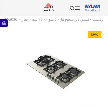
0
نجم الأجهزة
الرئيسية
كتشن لاين سطح غاز - 5 عيون - 90 سم - إيطالي - JW5020
39%