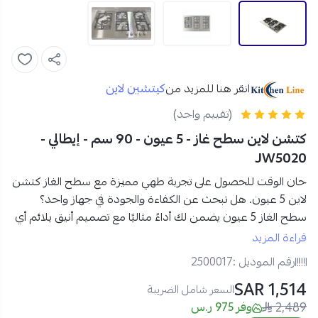
كيتشين لاين
انقر هنا للمزيد من
(تقييم واحد)
كتشن لاين سطح غاز - 5 عيون - 90 سم - إيطالي -
JW5020
حان الوقت للحصول على تجربة طهي مميزة مع
سطح الغاز كتشن
لاين 5 عيون.
هل تبحث عن الكفاءة والجودة في جهاز واحد؟
سطح الغاز 5 عيون يضمن لك أداءً مثاليًا مع تصميم أنيق يلائم أي
مطبخ.
قراءة المزيد
مواصفات سطح الغاز الإيطالي 5 عيون من كتشن لاين:
رقم الموديل :
2500017
النوع
: سطح غاز
1,514 SAR
الحجم
: 90 سم.
السعر شامل الضريبة
2,489
عدد شعلات
: 5 عيون.
وفر 975 ر.س