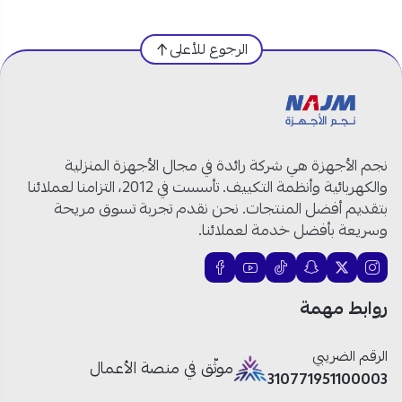
عدد شعلات
: 5 عيون.
عين ثلاثية جانبية.
خاصية الأشعال الذاتي أسفل مفتاح التشغيل
الرجوع للأعلى
صمام أمان لغلق السطح أوتوماتيكيًا.
مادة الصنع
: ستانلس ستيل المقاوم للصدأ.
أبعاد السطح
: 860×500 مم.
العلامة التجارية
: كتشن لاين
بلد المنشأ
: إيطالي
نجم الأجهزة هي شركة رائدة في مجال الأجهزة المنزلية
والكهربائية وأنظمة التكييف. تأسست في 2012، التزامنا لعملائنا
رقم الموديل
: JW5020
بتقديم أفضل المنتجات. نحن نقدم تجربة تسوق مريحة
ما الذي يجعل موقد الغاز السطحي من كتشن لاين مثاليًا
وسريعة بأفضل خدمة لعملائنا.
لمطبخك؟
روابط مهمة
عين ثلاثية جانبية للطهي السريع
:
مثالية لإعداد
الوجبات الكبيرة
بوقت قياسي.
حوامل زهر شديدة التحمل
: توفر الاستقرار والثبات
الرقم الضريبي
موثّق في منصة الأعمال
حتى مع الأواني الثقيلة.
310771951100003
خاصية الإشعال الذاتي:
سهولة في التشغيل
دون