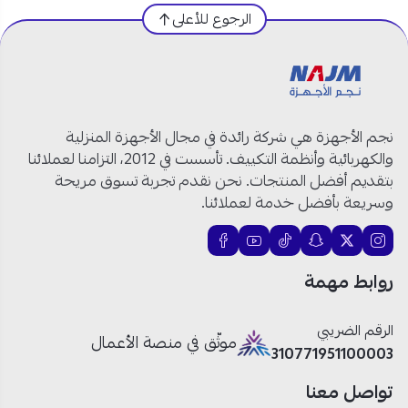
الرجوع للأعلى
نوع المنتج:
ميكرويف
السعة:
25 لتر
الخامة الداخلية:
ستانلس ستيل
نوع الباب:
باب يسحب جانبي
أزرار التحكم:
سهلة الاستخدام
نجم الأجهزة هي شركة رائدة في مجال الأجهزة المنزلية
الفريم:
ستانلس ستيل
والكهربائية وأنظمة التكييف. تأسست في 2012، التزامنا لعملائنا
جرس تنبيه:
متوفر
بتقديم أفضل المنتجات. نحن نقدم تجربة تسوق مريحة
صمام أمان:
متوفر
وسريعة بأفضل خدمة لعملائنا.
برامج الطهي:
9 برامج
المروحة:
متوفرة
مستويات الحرارة:
10 مستويات
روابط مهمة
وظيفة الضبط المسبق:
متوفرة
خاصية ديفروست سريع:
متوفرة
الساعة:
ساعة ديجيتال
الرقم الضريبي
موثّق في منصة الأعمال
الطاقة:
900 واط
310771951100003
السخان الداخلي:
متوفر
تواصل معنا
ابعاد المنتج:
60x40 سم