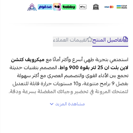
تفاصيل المنتج
تقييمات العملاء
استمتعي بتجربة طهي أسرع وأكثر أمانًا مع
ميكرويف كتشن
لاين بلت ان 25 لتر بقوة 900 واط
، المصمم بتقنيات حديثة
تجمع بين الأداء القوي والتصميم العصري مع أكثر سهولة
بفضل 9 برامج متنوعة، و10 مستويات حرارة قابلة للتعديل
لتمنحك المرونة في تحضير وجباتك المفضلة بسرعة ودقة.
مشاهدة المزيد
مواصفات ميكرويف كتشن لاين بلت ان 25 لتر في السعودية:
العلامة التجارية:
كتشن لاين
رقم الموديل:
D90D25ESL-XG-RR04