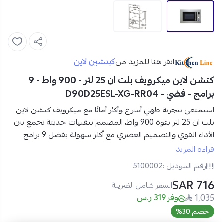
كيتشين لاين
انقر هنا للمزيد من
كتشن لاين ميكرويف بلت ان 25 لتر - 900 واط - 9
برامج - فضي - D90D25ESL-XG-RR04
استمتعي بتجربة طهي أسرع وأكثر أمانًا مع
ميكرويف كتشن لاين
بلت ان 25 لتر بقوة 900 واط
، المصمم بتقنيات حديثة تجمع بين
الأداء القوي والتصميم العصري مع أكثر سهولة بفضل 9 برامج
متنوعة، و10 مستويات حرارة قابلة للتعديل
لتمنحك المرونة في
قراءة المزيد
تحضير وجباتك المفضلة بسرعة ودقة.
رقم الموديل :
5100002
716 SAR
مواصفات ميكرويف كتشن لاين بلت ان 25 لتر في السعودية:
السعر شامل الضريبة
1,035
العلامة التجارية:
كتشن لاين
وفر 319 ر.س
رقم الموديل:
D90D25ESL-XG-RR04
خصم 30%
نوع المنتج:
ميكرويف