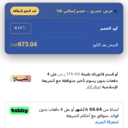
السعة:
25 لتر
🔥
عرض حصري – خصم إضافي 6%
عند الدفع بالبطاقة
الخامة الداخلية:
ستانلس ستيل
نوع الباب:
باب يسحب جانبي
أزرار التحكم:
سهلة الاستخدام
كود الخصم
🏷
NJ6
الفريم:
ستانلس ستيل
جرس تنبيه:
متوفر
673.04
السعر بعد الكود
SAR
صمام أمان:
متوفر
برامج الطهي:
9 برامج
المروحة:
متوفرة
مستويات الحرارة:
10 مستويات
أو قسم فاتورتك بقيمة
على
4
179.00 ر.س
وظيفة الضبط المسبق:
متوفرة
دفعات بدون رسوم تأخير، متوافقة مع الشريعة
خاصية ديفروست سريع:
متوفرة
الإسلامية
اعرف أكثر
الساعة:
ساعة ديجيتال
الطاقة:
900 واط
السخان الداخلي:
متوفر
ابعاد المنتج:
60x40 سم