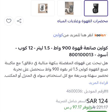
محضرات القهوة وغلايات المياه
كولين
انقر هنا للمزيد من
كولين صانعة قهوة 900 واط - 1.5 ليتر - 12 كوب -
أسود - 800100013
هل تبحث عن قهوتك المفضلة بنكهة مثالية في دقائق؟ مع
ماكينة
صنع القهوة كولين 1.5 لتر بقوة 900 واط
ستحصل على تجربة
تحضير سهلة وسريعة مع كل استخدام، سواء في المنزل أو المكتب.
تصميم أنيق وسعة كبيرة يتيح لك تحضير ما يصل إلى 12 كوب
قراءة المزيد
دفعة واحدة،
لتبدأ يومك بالقهوة المثالية دون عناء.
رقم الموديل :
4600036
124 SAR
مواصفات ماكينة صنع القهوة كولين 1.5 لتر في السعودية:
السعر شامل الضريبة
221.17
العلامة التجارية:
كولين
وفر 97.17 ر.س