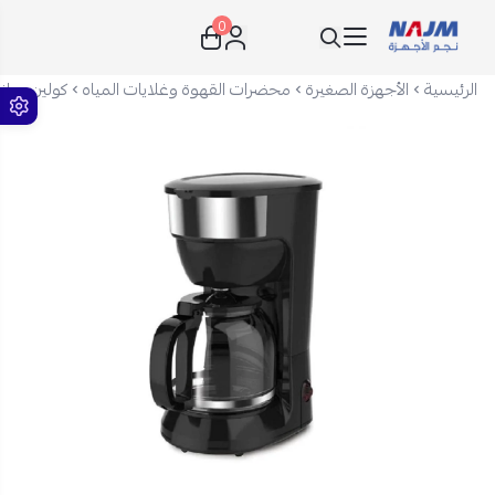
0
نجم الأجهزة
الرئيسية
الأجهزة الصغيرة
محضرات القهوة وغلايات المياه
كولين صانعة قهوة 900 واط - 1.5 ليت