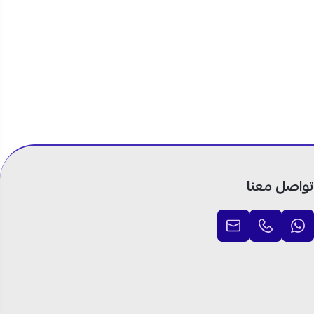
 للاستخدام
استمتع بتحضير أسرع وأسهل مع كولين قطاعة خضروات 500 مل بقوة 300 واط
ليومية بكل راحة،
قسيط المريح حتى
تواصل معنا