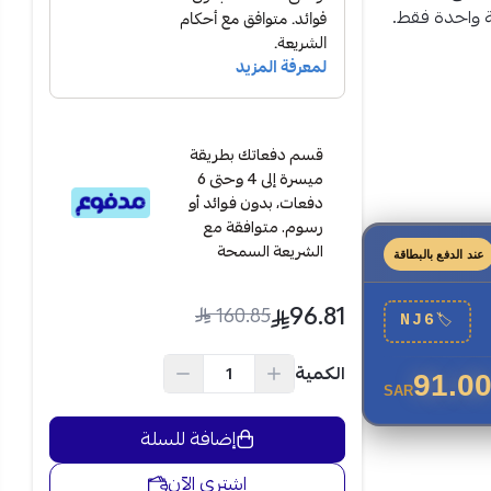
ة واحدة فقط.
ل على نتائج
مثالي في المطبخ.
قسم دفعاتك بطريقة
ميسرة إلى 4 وحتى 6
دفعات، بدون فوائد أو
رسوم. متوافقة مع
الشريعة السمحة
عند الدفع بالبطاقة
96.81
160.85
NJ6
🏷
الكمية
91.0
SAR
إضافة للسلة
اشتري الآن