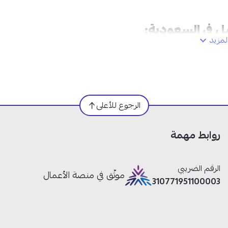
خامات صحية وآمنة:
تساعدك على تحضير الطعام بثقة وراحة
اليومي.
مزيد
عبر متجر نجم واحصل على أداء عملي يساعدك في تجهيز وصفاتك ا
مع الشحن السريع والآمن إلى جميع مدن السعودية وإمكانية الت
4 دفعات بدون فوائد عبر تمارا وتابي.
الرجوع للأعلى
روابط مهمة
الرقم الضريبي
موثّق في منصة الأعمال
310771951100003