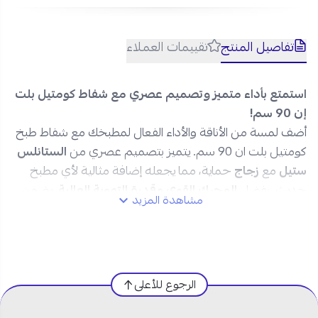
تفاصيل المنتج
تقييمات العملاء
استمتع بأداء متميز وتصميم عصري مع شفاط كومتيل بلت
إن 90 سم!
أضف لمسة من الأناقة والأداء الفعال لمطبخك مع شفاط طبخ
كومتيل بلت ان 90 سم. يتميز بتصميم عصري من
الستانلس
ستيل
مع
زجاج
حماية، مما يجعله إضافة مثالية لأي مطبخ
حديث. بفضل
المحرك القوي وقدرة التهوية العالية
، يضمن
مشاهدة المزيد
لك شفط
الروائح والدخان
بشكل فعال، مما يخلق بيئة مطبخ
نظيفة ومنعشة
.
مواصفات شفاط كومتيل بلت ان 90 سم
- 3 سرعات:
الرجوع للأعلى
المنتج
:
شفاط بلت ان