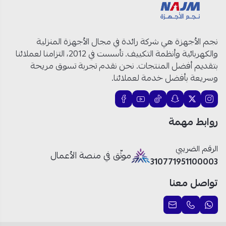
الماركة
: كومتيل
الموديل
: DK9-621
اللون
: فضي
نجم الأجهزة هي شركة رائدة في مجال الأجهزة المنزلية
المقاس
: 90 سم
والكهربائية وأنظمة التكييف. تأسست في 2012، التزامنا لعملائنا
المحرك
: 190 واط
بتقديم أفضل المنتجات. نحن نقدم تجربة تسوق مريحة
قدرة التهوية
: 650 م³/ساعة
وسريعة بأفضل خدمة لعملائنا.
السرعات
: 3 سرعات تشغيل
الإضاءة
: إضاءة LED ساطعة
الفلتر
: ألومنيوم قابل للغسل
روابط مهمة
النظام
: نظام تحكم بالأزرار
بلد المنشأ
: تركيا
الرقم الضريبي
موثّق في منصة الأعمال
شفاط كوميتال 190 واط: الخيار المثالي
310771951100003
لمطبخ عصري!
تواصل معنا
تصميم أنيق وعصري:
مصنوع من الستانلس ستيل مع
زجاج حماية ليتناسب مع جميع الديكورات.