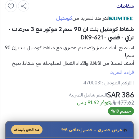
شفاطات
كومتيل
انقر هنا للمزيد من
شفاط كومتيل بلت ان 90 سم 2 موتور مع 3 سرعات -
تركي - فضي - DK9-621
استمتع بأداء متميز وتصميم عصري مع شفاط كومتيل بلت إن 90
سم!
أضف لمسة من الأناقة والأداء الفعال لمطبخك مع شفاط طبخ
كومتيل بلت ان 90 سم. يتميز بتصميم عصري من
الستانلس
قراءة المزيد
ستيل
مع
زجاج
حماية، مما يجعله إضافة مثالية لأي مطبخ
رقم الموديل :
4700031
حديث. بفضل
المحرك القوي وقدرة التهوية العالية
، يضمن لك
386 SAR
شفط
الروائح والدخان
بشكل فعال، مما يخلق بيئة مطبخ
نظيفة
السعر شامل الضريبة
477.62
ومنعشة
.
وفر 91.62 ر.س
مواصفات شفاط كومتيل بلت ان 90 سم - 3 سرعات:
خصم 19%
المنتج
:
شفاط بلت ان
الماركة
: كومتيل
🔥
عرض حصري – خصم إضافي 6%
عند الدفع بالبطاقة
الموديل
: DK9-621