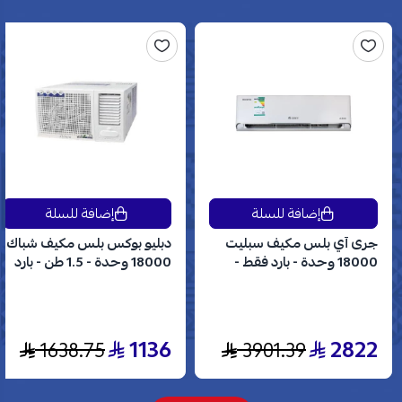
إضافة للسلة
إضافة للسلة
جرى آي بلس مكيف سبليت
دبليو بوكس بلس مكيف شباك
18000 وحدة - بارد فقط -
18000 وحدة - 1.5 طن - بارد
انفرتر - GWC18AVDXE
فقط - WBW18CPLUS
1136
2822
1638.75
3901.39