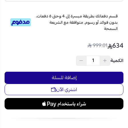
فلاتر لتنقية الهواء:
تحافظ على جودة الهواء من الغبار
والشوائب لبيئة أنظف.
قسم دفعاتك بطريقة ميسرة إلى 4 وحتى 6 دفعات،
تقليل دخول الحشرات:
يحافظ على نظافة المكان ويوفر
بدون فوائد أو رسوم. متوافقة مع الشريعة
راحة أكبر للمستخدمين.
السمحة
اجعل مكان عملك أو منزلك أكثر انتعاشًا ونقاءً مع ستارة الهواء
كيون 150 سم. اطلبها الآن عبى متجر نجم الأجهزة الكهربائية،
634
999.01
وتمتع بأفضل جودة تحكم وفعالية!
الكمية
إضافة للسلة
اشتري الآن