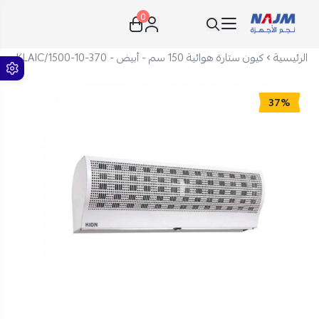
0
نجم الأجهزة
الرئيسية
كيون ستارة هوائية 150 سم - أبيض - 370-10-KLAIC/1500
37%