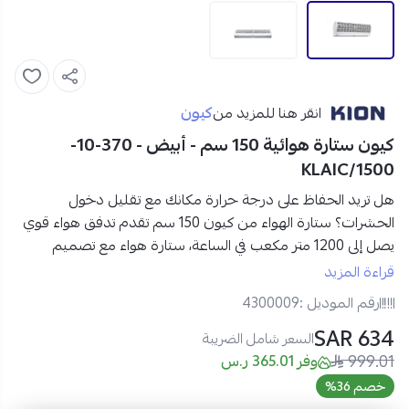
كيون
انقر هنا للمزيد من
كيون ستارة هوائية 150 سم - أبيض - 370-10-
KLAIC/1500
هل تريد الحفاظ على درجة حرارة مكانك مع تقليل دخول
الحشرات؟
ستارة الهواء
من كيون 150 سم تقدم تدفق هواء قوي
يصل إلى 1200 متر مكعب في الساعة، ستارة هواء مع تصميم
نحيف وأنيق يناسب الأماكن ذات ارتفاع التثبيت من 2.3 إلى 3 أمتار.
قراءة المزيد
تحكم سهل عن بعد لتحصل على جو صحي ومنعش في كل
رقم الموديل :
4300009
الأوقات.
634 SAR
مواصفات ستارة الهواء كيون 150 سم:
السعر شامل الضريبة
999.01
العلامة التجارية
: كيون
وفر 365.01 ر.س
الموديل
: 370-10-KLAIC/1500
خصم 36%
المقاس
: 150 سم