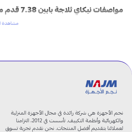
مواصفات نيكاي ثلاجة بابين 7.38 قدم مكعب في السعودية:
مشاهدة ال
العلامة التجارية:
نيكاي
رقم الموديل:
NRF240N23W
نوع المنتج:
ثلاجة بابين
السعة الإجمالية:
206 لتر
الحجم:
7.38 قدم مكعب
سعة الثلاجة:
166 لتر
سعة الفريزر:
40 لتر
اللون:
أبيض
نظام التبريد:
نوفروست (No Frost)
نوع التحكم:
ميكانيكي
الإضاءة الداخلية:
LED
نوع المقبض:
خارجي بلمسات كروم
نجم الأجهزة هي شركة رائدة في مجال الأجهزة المنزلية
والكهربائية وأنظمة التكييف. تأسست في 2012، التزامنا
ثلاجة نيكاي بابين 206 لتر: تبريد موثوق وتنظيم يومي مريح!
لعملائنا بتقديم أفضل المنتجات. نحن نقدم تجربة تسوق