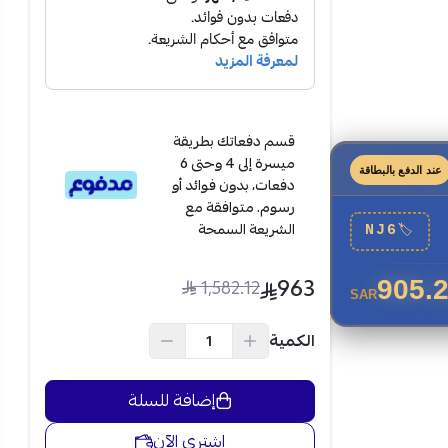
قسم دفعاتك بطريقة
ميسرة إلى 4 وحتى 6
عند الدفع بالبطاقة
دفعات، بدون فوائد أو
رسوم. متوافقة مع
الشريعة السمحة
NJ6
🏷
963
1,582.12
905.
SAR
الكمية
إضافة للسلة
 مما يحافظ على
اشتري الآن