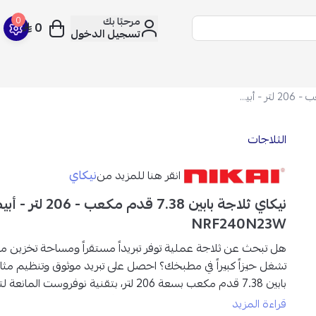
مرحبًا بك
0
0
تسجيل الدخول
نيكاي ثلاجة بابين 7.38 قدم مكعب - 206 لتر - أبيض - NRF240N23W
الثلاجات
نيكاي
انقر هنا للمزيد من
نيكاي ثلاجة بابين 7.38 قدم مكعب -
NRF240N23W
هل تبحث عن ثلاجة عملية توفر تبريداً مستقراً ومساحة تخزين م
تشغل حيزاً كبيراً في مطبخك؟ احصل على تبريد موثوق وتنظيم مثا
بابين 7.38 قدم مكعب بسعة 206 لتر
، بتقنية نوفروست المانعة لت
وتشغيل هادئ واقتصادي، مع تصميم أنيق يناسب مختلف المطابخ
قراءة المزيد