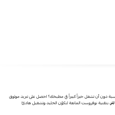
سعة 206 لتر عملية:
تمنح مساحة مناسبة لتخزين احتياجات 
اليومية من الأطعمة الطازجة والمجمدة بطريقة منظمة.
ضاغط موفر للطاقة:
يساعد على تقليل استهلاك الكهرباء مع ا
أداء تبريد ثابت وفعال على مدار اليوم.
تشغيل هادئ ومنخفض الضجيج:
يوفر أجواء أكثر راحة داخل ا
المكتب دون إزعاج أثناء التشغيل.
تحكم ميكانيكي بدرجة الحرارة:
يتيح ضبط التبريد بسهولة لي
أنواع الأطعمة والمشروبات.
تبريد فائق وتوزيع متوازن للهواء:
يساعد على وصول البرودة إلى
للحفاظ على جودة الطعام ونضارته.
أرفف أبواب عملية:
توفر مساحة إضافية لترتيب العبوات والزج
والمشروبات بشكل منظم وسهل الوصول.
إضاءة LED داخلية:
تمنح رؤية واضحة لمحتويات الثلاجة مع 
منخفض للطاقة.
تصميم أبيض أنيق:
يضفي مظهراً نظيفاً وعصرياً ينسجم مع 
سبة دون أن تشغل حيزاً كبيراً في مطبخك؟ احصل على تبريد موثوق
المطابخ.
، بتقنية نوفروست المانعة لتكوّن الجليد وتشغيل هادئ
تنظيم داخلي ذكي:
يساعد على الاستفادة المثلى من المساحة ا
وتسهيل ترتيب الأطعمة.