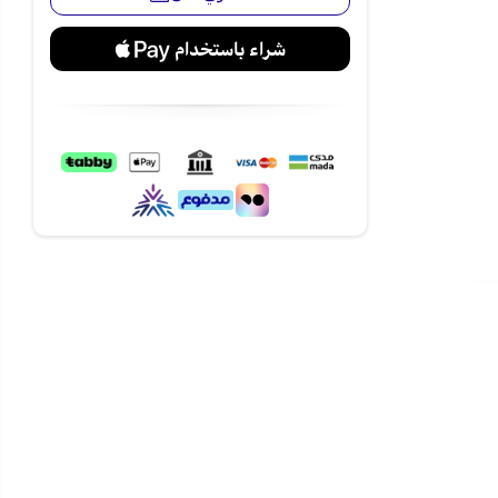
والمأكولات
لطهي، لتتابع
 ويساعد على
ة المينا
ي مباشرة، مما
متجر نجم، واستمتع بشحن آمن
اجهة ستانلس ستيل تناسب مختلف