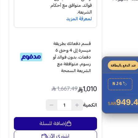
قسم دفعاتك بطريقة
ميسرة إلى 4 وحتى 6
دفعات، بدون فوائد أو
رسوم. متوافقة مع
عند الدفع بالبطاقة
الشريعة السمحة
NJ6
🏷
1,010
1,667.49
قبض ألمنيوم
949.
الكمية
SAR
 الخبز
إضافة للسلة
شكل متساوٍ،
اشتري الآن