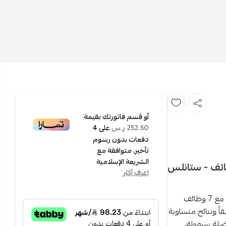
أو قسم فاتورتك بقيمة
على
4
252.50 ر.س
دفعات بدون رسوم
تأخير، متوافقة مع
الشريعة الإسلامية
ن كهربائي بلت إن بمروحة - 60 سم - 7 وظائف - ستانلس
اعرف أكثر
فرن ماستر جولد بلت إن كهربائي 60 سم مع 7 وظائف
ً ونتائج متساوية
ضلة بسهولة.