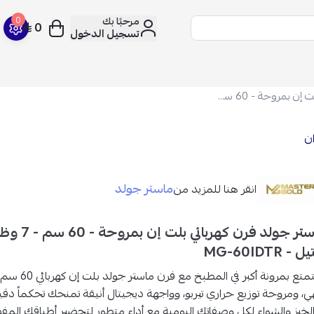
مرحبًا بك
0
0
تسجيل الدخول
ماستر جولد فرن كهربائي بلت إن بمروحة - 60 سم - 7 وظائف - ستانلس ستيل - MG-60IDTR
ان
ماستر جولد
انقر هنا للمزيد من
ماستر جولد فر
- MG-60IDTR
متع بمرونة أكبر في المطبخ مع
، ومروحة توزيع حراري تيربو، وواجهة ديجيتال أنيقة
تمنحك تحكماً دقيقا
الخبز والشواء لكل وصفاتك اليومية مع أداء متطور لتحضير أطباقك المف