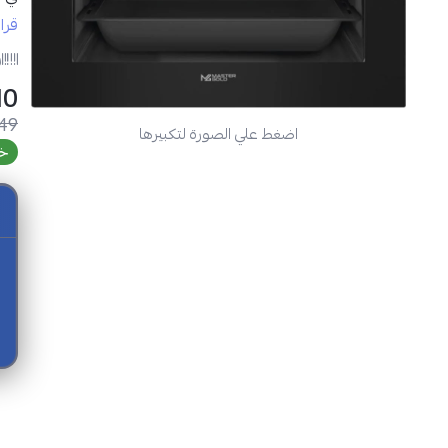
قرا
مواص
ر
SAR
.49
اضغط علي الصورة لتكبيرها
خص
فرن