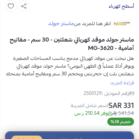
أسطح كهرباء
ماستر جولد
انقر هنا للمزيد من
ماستر جولد موقد كهربائي شعلتين - 30 سم - مفاتيح
أمامية - MG-3620
هل تبحث عن موقد كهربائي مدمج يناسب المساحات الصغيرة
ويوفر أداءً عملياً في الطهي اليومي؟
ماستر جولد موقد كهربائي
شعلتين بلت إن حجريتين وبحجم 30 سم
ومفاتيح أمامية
يمنحك
تجربة طهي مستقرة مع سطح ستانلس ستيل متين، وتحكم
قراءة المزيد
أمامي مريح يجعل هذا الموقد خياراً مثالياً للمطابخ الصغيرة
رقم الموديل :
2500129
والاستراحات والمكاتب.
331 SAR
السعر شامل الضريبة
541.54
مواصفات ماستر جولد موقد كهربائي شعلتين في السعودية:
وفر 210.54 ر.س
العلامة التجارية:
ماستر جولد
خصم 38%
الموديل:
MG-3620
نوع المنتج:
موقد كهربائي بلت إن