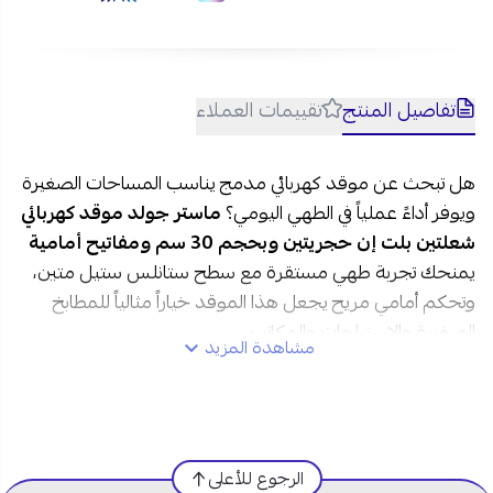
2- كم عدد العيون في موقد ماستر جولد الكهربائي؟
يحتوي الموقد على عينين كهربائيتين حجريتين بأحجام مختلفة
لتلبية احتياجات الطهي اليومية.
3- هل سطح موقد ماستر جولد سهل التنظيف؟
تفاصيل المنتج
تقييمات العملاء
نعم، السطح مصنوع من الستانلس ستيل المقاوم للصدأ، مما
يسهل تنظيفه ويحافظ على مظهره الأنيق.
هل تبحث عن موقد كهربائي مدمج يناسب المساحات الصغيرة
4- هل يوفر الموقد تحكماً سهلاً بدرجات الحرارة؟
ويوفر أداءً عملياً في الطهي اليومي؟
ماستر جولد موقد كهربائي
نعم، يأتي بمفاتيح تحكم أمامية تتيح ضبط الحرارة بسهولة ودقة
أثناء الاستخدام.
شعلتين بلت إن حجريتين وبحجم 30 سم
ومفاتيح أمامية
يمنحك تجربة طهي مستقرة مع سطح ستانلس ستيل متين،
وتحكم أمامي مريح يجعل هذا الموقد خياراً مثالياً للمطابخ
الصغيرة والاستراحات والمكاتب.
مشاهدة المزيد
مواصفات ماستر جولد موقد كهربائي شعلتين في السعودية:
العلامة التجارية:
ماستر جولد
الرجوع للأعلى
الموديل:
MG-3620