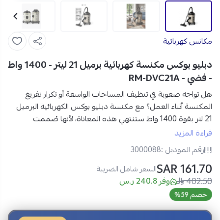
مكانس كهربائية
دبليو بوكس مكنسة كهربائية برميل 21 ليتر - 1400 واط
- فضي - RM-DVC21A
هل تواجه صعوبة في تنظيف المساحات الواسعة أو تكرار تفريغ
المكنسة أثناء العمل؟ مع
مكنسة دبليو بوكس الكهربائية البرميل
21 لتر بقوة 1400 واط
ستنتهي هذه المعاناة، لأنها صُممت
لتمنحك قوة شفط عالية وسعة ضخمة تجعل التنظيف العميق
قراءة المزيد
أسرع وأسهل وأكثر كفاءة من أي وقت مضى.
رقم الموديل :
3000088
161.70 SAR
مواصفات دبليو بوكس مكنسة كهربائية برميل 21 لتر في السعودية:
السعر شامل الضريبة
402.50
العلامة التجارية:
دبليو بوكس
وفر 240.8 ر.س
رقم الموديل:
RM-DVC21A (DVC200)
خصم 59%
القدرة الكهربائية:
1400 واط
السعة:
21 لتر