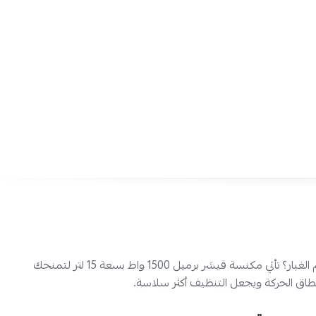
رمز المنتج:
3000009
 قوي مع مكنسة فيشر البرميل 1500 واط!
قدرة 1500 واط:
تمنحك قوة شفط عالية تساعدك على جمع الغبار بسر
الأرضيات والسجاد الخفيف في جلسة تنظيف واحدة.
سعة 15 لتر:
تقلل حاجتك إلى التفريغ المتكرر، فتناسب التنظيف المتو
المتوسطة وكميات الغبار اليومية.
سلك 8 متر:
يوسّع مدى الحركة ويخفف تبديل المقابس أثناء التنظيف، 
المساحات المفتوحة.
نفخ الهواء:
يفيدك في إزالة الغبار من الزوايا الضيقة والأماكن التي يصعب 
الوصول إليها مباشرة.
تخزين السلك:
يحافظ على ترتيب المكنسة بعد الاستخدام ويجعل حفظ
الخزانة أو غرفة الخدمة.
حامل الخرطوم العمودي:
يثبت الخرطوم بشكل عملي أثناء النقل أو الت
التشابك ويصبح التعامل معها أسرع.
هل تحتاج إلى مكنسة كهربائية برميل تحافظ على قوة الأداء مع تراكم الغبار؟ تأتي مكنسة فيشر برميل 1500 واط بسعة 15 لتر لتمنحك
قاعدة دبلوكس:
تمنحك حركة أكثر ثباتاً على الأرض وتساعدك على سحب
بسهولة عند التنقل.
مؤشر امتلاء الغبار:
يوضح لك وقت التفريغ المناسب قبل أن يضعف الأد