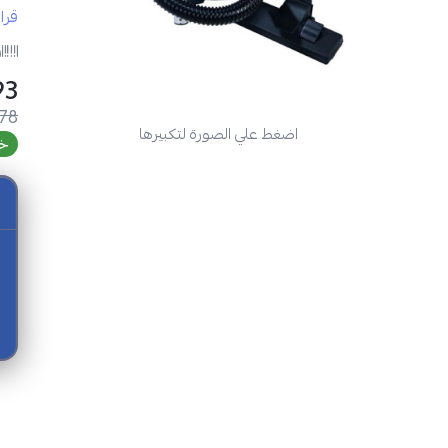
قرا
مواص
ر
 SAR
.78
اضغط علي الصورة لتكبيرها
خص