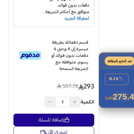
قسم دفعاتك بطريقة
ميسرة إلى 4 وحتى 6
دفعات، بدون فوائد أو
رسوم. متوافقة مع
عند الدفع بالبطاقة
الشريعة السمحة
NJ6
🏷
293
507.78
275.
SAR
الكمية
إضافة للسلة
اشتري الآن