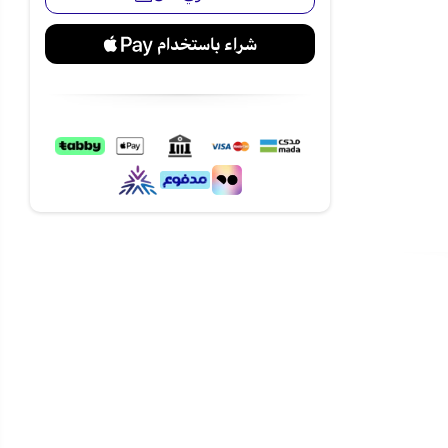
عة من
اصل للمساحات
خصوصاً في
على الرأس
ها أسهل داخل
خزين، فيقل
 المكنسة
اء، فتستمر