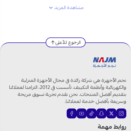
مشاهدة المزيد
مواصفات ال جي مكيف مخفي 5 طن انفرتر في السعودية:
العلامة التجارية:
ال جي
النوع:
مكيف مخفي
الرجوع للأعلى
القدرة الفعلية:
52000 وحدة
الطاقة:
5 طن
نظام التشغيل:
بارد وحار
اللون:
أبيض
الموديل:
نجم الأجهزة هي شركة رائدة في مجال الأجهزة المنزلية
الوحدة الداخلية: ABNW60GM3TA.ANWGIBR
والكهربائية وأنظمة التكييف. تأسست في 2012، التزامنا لعملائنا
الوحدة الخارجية: ABUW60GM3TA.ANWGIBR
بتقديم أفضل المنتجات. نحن نقدم تجربة تسوق مريحة
الكهرباء:
220V – 1Ph – 50/60Hz
وسريعة بأفضل خدمة لعملائنا.
غاز التبريد:
R410A صديق للبيئة
الضاغط:
انفرتر عالي الكفاءة
التحكم بالهواء:
E.S.P ضغط ساكن خارجي
روابط مهمة
مستوى الضجيج:
منخفض