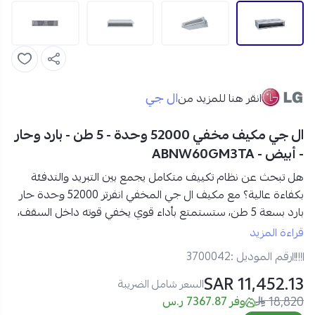
ال جي
انقر هنا للمزيد من
ال جي مكيف مخفي 52000 وحدة - 5 طن - بارد وحار
- أبيض - ABNW60GM3TA
هل تبحث عن نظام تكييف متكامل يجمع بين التبريد والتدفئة
بكفاءة عالية؟ مع
مكيف ال جي المخفي انفرتر 52000 وحدة حار
بارد بسعة 5 طن،
ستستمتع بأداء قوي يخفي قوته داخل السقف،
ليمنحك أجواءً متوازنة ومريحة
مع توزيع هواء متساوٍ وتشغيل
قراءة المزيد
هادئ وموفر للطاقة.
رقم الموديل :
3700042
11,452.13 SAR
مواصفات ال جي مكيف مخفي 5 طن انفرتر في السعودية:
السعر شامل الضريبة
18,820
العلامة التجارية:
ال جي
وفر 7367.87 ر.س