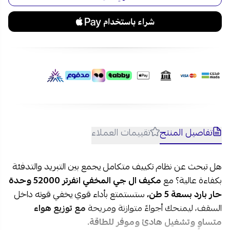
52000 وحدة حار بارد بسعة 5 طن مع شحن آمن وسريع لكافة
مدن السعودية وخيارات تقسيط مريحة على 4 دفعات بدون فوائد
عبر تمارا وتابي.
الأسئلة الشائعة حول مكيف ال جي المخفي باللون الأبيض:
1- هل مكيف ال جي المخفي 5 طن مناسب للمساحات الكبيرة
جدًا؟
ال جي مكيف مخفي بسعة 52000 وحدة ونظام التشغيل الحار/
البارد وتوزيع الهواء المتوازن، يوفر المكيف راحة مثالية طوال السنة
للمساحات الواسعة.
تفاصيل المنتج
تقييمات العملاء
2- هل مكيف ال جي المخفي انفرتر موفّر للطاقة؟
تقنية الانفرتر من ال جي تضمن أداء مستقرًا مع استهلاك منخفض
للكهرباء مقارنة بالمكيفات التقليدية، حتى في الأيام الحارة.
هل تبحث عن نظام تكييف متكامل يجمع بين التبريد والتدفئة
بكفاءة عالية؟ مع
مكيف ال جي المخفي انفرتر 52000 وحدة
حار بارد بسعة 5 طن،
ستستمتع بأداء قوي يخفي قوته داخل
السقف، ليمنحك أجواءً متوازنة ومريحة
مع توزيع هواء
متساوٍ وتشغيل هادئ وموفر للطاقة.