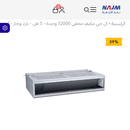
0
نجم الأجهزة
الرئيسية
ال جي مكيف مخفي 52000 وحدة - 5 طن - بارد وحار - أبيض - ABNW60GM3TA
39%