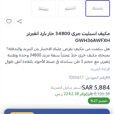
مكيف اسبليت جرى 34800 حار بارد انفيرتر
GWH36AWFXH
هل سئمت من مكيف يفرض عليك الاختيار بين التبريد والتدفئة؟
يمنحك مكيف جري حلاً عملياً بسعة تبريد 34800 وحدة وتقنية
إنفيرتر، مع حجم 3 طن يساندك في ضبط الأجواء بكفاءة أعلى طوال
الاستخدام.
قراءة المزيد
رقم الموديل :
1000617
مواصفات جري مكيفات حار بارد 34800 وحدة
5,884 SAR
العلامة التجارية:
جري
السعر شامل الضريبة
8,126.38
نوع المنتج:
مكيف سبليت
وفر 2242.38 ر.س
السعة التبريدية:
34800 وحدة
خصم 27%
الحجم:
3 طن
التقنية:
إنفيرتر