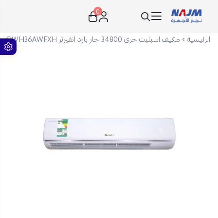
0
نجم الأجهزة
الرئيسية
مكيف اسبليت جرى 34800 حار بارد انفيرتر GWH36AWFXH