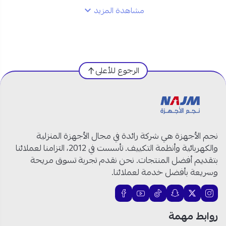
مشاهدة المزيد
مواصفات مكيف بيسك مخفي 45600 وحدة في
السعودية:
العلامة التجارية:
بيسك
الرجوع للأعلى
النوع:
مكيف مخفي
(Ducted)
السعة:
45600 وحدة
الحجم:
4 طن
نظام التشغيل:
حار وبارد
التقنية:
إنفرتر
نجم الأجهزة هي شركة رائدة في مجال الأجهزة المنزلية
غاز التبريد:
R410A صديق للبيئة
والكهربائية وأنظمة التكييف. تأسست في 2012، التزامنا لعملائنا
الكهرباء:
220V / 1Ph / 50-60Hz
بتقديم أفضل المنتجات. نحن نقدم تجربة تسوق مريحة
توزيع الهواء:
متوازن لجميع الاتجاهات
وسريعة بأفضل خدمة لعملائنا.
التحكم:
نظام تحكم ذكي
الأمان:
تصميم داخلي مقاوم للتآكل والعوامل
مستوى التشغيل:
هادئ
روابط مهمة
الاستخدام:
مناسب للمساحات الكبيرة