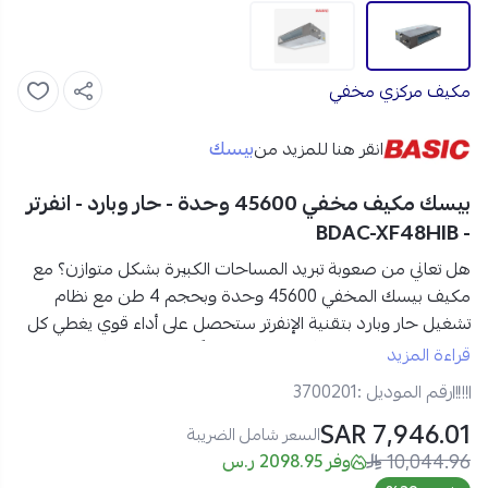
مكيف مركزي مخفي
بيسك
انقر هنا للمزيد من
بيسك مكيف مخفي 45600 وحدة - حار وبارد - انفرتر
- BDAC-XF48HIB
هل تعاني من صعوبة تبريد المساحات الكبيرة بشكل متوازن؟ مع
مكيف بيسك المخفي 45600 وحدة وبحجم 4 طن مع نظام
تشغيل حار وبارد
بتقنية الإنفرتر
ستحصل على أداء قوي يغطي كل
زاوية بكفاءة، ليمنحك أجواء مثالية صيفًا وشتاءً دون أي مجهود.
قراءة المزيد
رقم الموديل :
3700201
مواصفات مكيف بيسك مخفي 45600 وحدة في السعودية:
7,946.01 SAR
العلامة التجارية:
بيسك
السعر شامل الضريبة
النوع:
10,044.96
مكيف مخفي
(Ducted)
وفر 2098.95 ر.س
السعة:
45600 وحدة