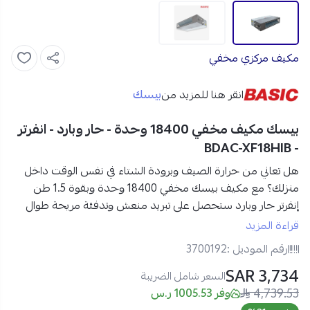
مكيف مركزي مخفي
بيسك
انقر هنا للمزيد من
بيسك مكيف مخفي 18400 وحدة - حار وبارد - انفرتر
- BDAC-XF18HIB
هل تعاني من حرارة الصيف وبرودة الشتاء في نفس الوقت داخل
منزلك؟ مع
مكيف بيسك مخفي 18400 وحدة وبقوة 1.5 طن
إنفرتر حار وبارد
ستحصل على تبريد منعش وتدفئة مريحة طوال
العام، مع توزيع هواء متوازن يملأ المكان براحة مثالية.
قراءة المزيد
رقم الموديل :
3700192
مواصفات مكيف بيسك مخفي 18400 وحدة في السعودية:
3,734 SAR
العلامة التجارية:
بيسك
السعر شامل الضريبة
4,739.53
رقم الموديل:
BDAC-XF18HIB
وفر 1005.53 ر.س
النوع:
مكيف مخفي
(Ducted)