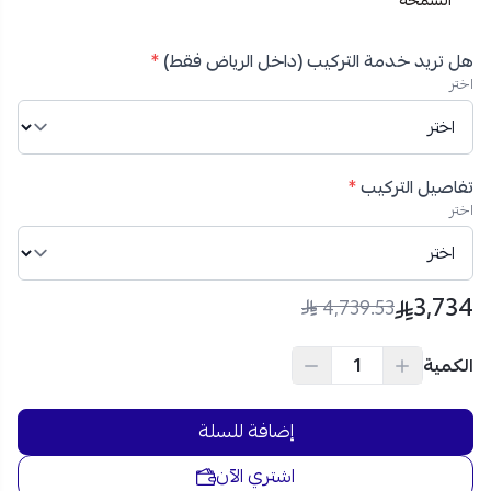
نظام حار وبارد:
يوفر استخدامًا عمليًا طوال السنة في
مختلف الظروف المناخية.
توزيع هواء متعدد الاتجاهات:
يضمن وصول الهواء البارد أو
هل تريد خدمة التركيب (داخل الرياض فقط)
*
الدافئ إلى جميع زوايا الغرفة بشكل متساوٍ.
اختر
فلتر قابل للغسيل:
يحسن جودة الهواء داخل المنزل
ويقلل من الغبار، مما يوفر بيئة صحية.
مروحة متعددة السرعات:
تتيح لك اختيار مستوى التبريد
تفاصيل التركيب
*
أو التدفئة المناسب حسب احتياجك.
اختر
مضخة مياه مدمجة:
تساعد في تصريف المياه بكفاءة، مما
يقلل من مشاكل الرطوبة.
تصميم مخفي أنيق:
يندمج داخل السقف ليحافظ على
3,734
ديكور المكان بشكل مرتب واحترافي.
4,739.53
احصل على مكيف بيسك مخفي 18400 وحدة وبقوة 1.5 طن
الكمية
إنفرتر حار وبارد واستمتع بأجواء مثالية طوال العام متوفر الآن عبر
متجر نجم مع شحن سريع وآمن لجميع مدن السعودية، وإمكانية
إضافة للسلة
التقسيط على 4 دفعات بدون فوائد عبر تمارا وتابي.
اشتري الآن