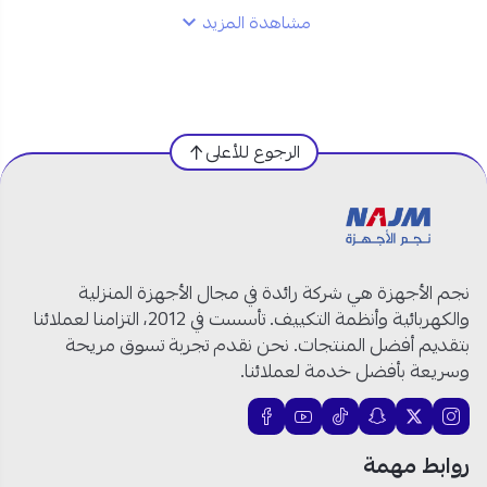
مشاهدة المزيد
مواصفات مكيف بيسك مخفي 18400 وحدة في
السعودية:
العلامة التجارية:
بيسك
الرجوع للأعلى
رقم الموديل:
BDAC-XF18HIB
النوع:
مكيف مخفي
(Ducted)
السعة:
18400 وحدة حرارية
نظام التشغيل:
حار وبارد
التقنية:
إنفرتر
نجم الأجهزة هي شركة رائدة في مجال الأجهزة المنزلية
غاز التبريد:
R32
والكهربائية وأنظمة التكييف. تأسست في 2012، التزامنا لعملائنا
الكهرباء:
220V / 1Ph / 50-60Hz
بتقديم أفضل المنتجات. نحن نقدم تجربة تسوق مريحة
توزيع الهواء:
متعدد الاتجاهات
وسريعة بأفضل خدمة لعملائنا.
الفلتر:
قابل للغسيل
المروحة:
متعددة السرعات
مضخة المياه:
مدمجة
روابط مهمة
التهوية:
مدخل هواء راجع سفلي