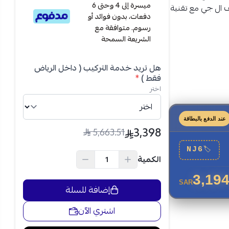
ميسرة إلى 4 وحتى 6
 ال جي مع تقنية
دفعات، بدون فوائد أو
وتمنحك أداءً فائقًا حتى في حرارة تصل إلى 65 درجة
رسوم. متوافقة مع
الشريعة السمحة
هل تريد خدمة التركيب ( داخل الرياض
فقط )
*
اختر
عند الدفع بالبطاقة
3,398
5,663.51
NJ6
🏷
الكمية
3,194
SAR
إضافة للسلة
اشتري الآن