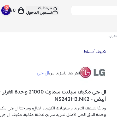
مرحبًا بك
0
0
تسجيل الدخول
ال جى مكيف سبليت سمارت 21000 وحدة انفرتر - حار وبارد - أبيض - NS242H3.NK2
تكييف أقساط
ال جي
انقر هنا للمزيد من
ال جى مكيف سبليت سمارت 21000 و
أبيض - NS242H3.NK2
وداعًا لضعف التبريد واستهلاك الكهرباء العالي، ومرحبًا ا
وحدة الذكي الحل الأمثل لتبريد سريع
، تدفئة مثالية
، مكيف ال جي