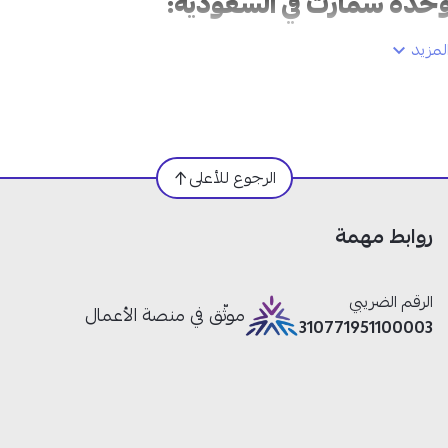
مزيد
الرجوع للأعلى
روابط مهمة
الرقم الضريبي
موثّق في منصة الأعمال
310771951100003