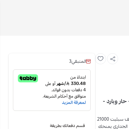
المتبقي
3
حدة انفرتر - حار وبارد -
ل جي مكيف سبليت 21000
قسم دفعاتك بطريقة
 الجداري يمنحك