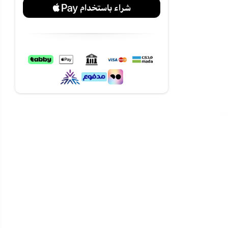
21000 وحدة يسمح لك
 لأيام الصيف
تهلاك
ري مصمم
جواء.
و تبريد متوازن
و
استمتع
الآن عبر
تمارا وتابي مع