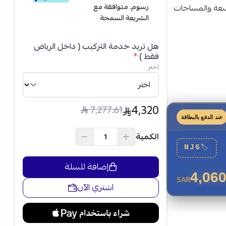
رسوم. متوافقة مع
اسعة والمساحات
الشريعة السمحة
 لاسلكي
متطور
لذكي
قبل وصولك
هل تريد خدمة التركيب ( داخل الرياض
فقط )
*
اختر
4,320
7,277.61
عند الدفع بالبطاقة
الكمية
NJ6
🏷
إضافة للسلة
4,060
SAR
اشتري الآن
دة
، مما