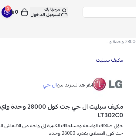
مرحبًا بك
0
0
تسجيل الدخول
مكيف سبليت ال جي جت كول 28000 وحدة واي فاي - بارد - LT302C0
مكيف سبليت
ال جي
انقر هنا للمزيد من
مكيف سبليت ال جي جت كول 0
LT302C0
حوّل صالاتك الواسعة ومساحاتك الكبيرة إلى واحة من الانتعاش ا
جت كول
العملاق بقدرة
28000 وحدة
.