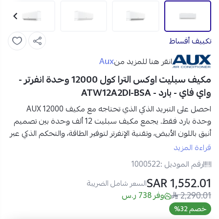
تكييف أقساط
Aux
انقر هنا للمزيد من
مكيف سبليت اوكس الترا كول 12000 وحدة انفرتر -
واي فاي - بارد - ATW12A2DI-BSA
احصل على التبريد الذكي الذي تحتاجه مع
مكيف AUX 12000
وحدة بارد فقط
. يجمع مكيف سبليت 12 ألف وحدة بين تصميم
أنيق باللون الأبيض، وتقنية
الإنفرتر
لتوفير الطاقة، و
التحكم الذكي عبر
الواي فاي
أينما كنت.
قراءة المزيد
رقم الموديل :
1000522
مواصفات AUX مكيف الترا كول سبليت 12000 وحدة البارد:
1,552.01 SAR
العلامة التجارية:
أوكس (AUX)
السعر شامل الضريبة
النوع:
2,290.01
مكيف سبليت جداري
وفر 738 ر.س
الهواء:
بارد فقط
خصم 32%