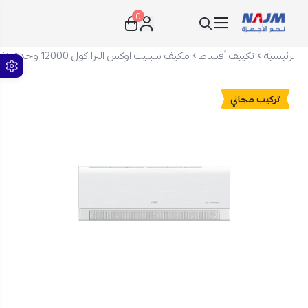
0
نجم الأجهزة
الرئيسية
تكييف أقساط
مكيف سبليت اوكس الترا كول 12000 وحدة انفرتر - واي فاي - بارد - ATW12A2DI-BSA
تركيب مجاني