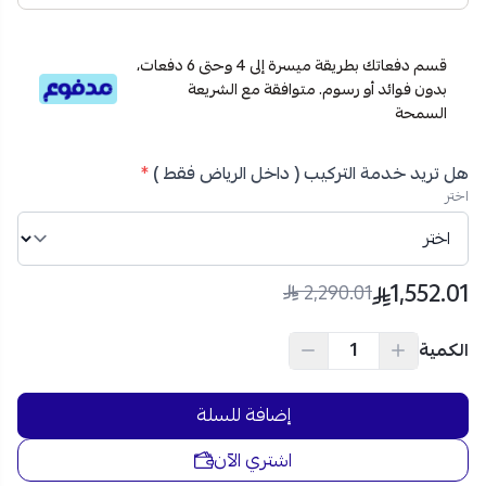
استمتع براحة يومية وأداء ذكي مع مكيف AUX الترا كول 12000
وحدة بارد فقط إنفرتر واي فاي أبيض، واطلب مكيفات اوكس انفرتر
قسم دفعاتك بطريقة ميسرة إلى 4 وحتى 6 دفعات،
الآن من متجر نجم مع شحن سريع وآمن وخدمة تقسيط على 4
بدون فوائد أو رسوم. متوافقة مع الشريعة
دفعات بدون فوائد عبر تمارا.
السمحة
هل تريد خدمة التركيب ( داخل الرياض فقط )
*
اختر
1,552.01
2,290.01
الكمية
إضافة للسلة
اشتري الآن