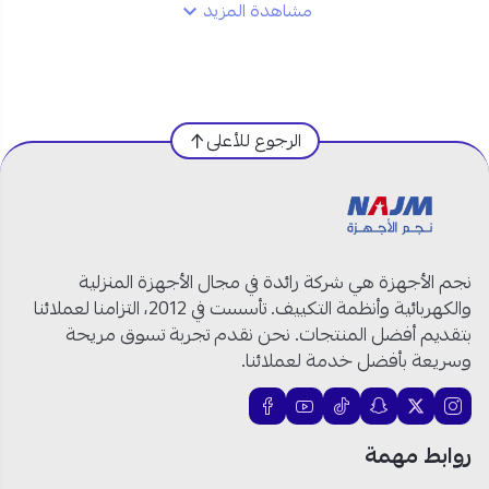
مواصفات AUX مكيف الترا كول سبليت
مشاهدة المزيد
12000 وحدة البارد:
العلامة التجارية:
أوكس (AUX)
النوع:
مكيف سبليت جداري
الرجوع للأعلى
الهواء:
بارد فقط
السعة:
12000 وحدة حرارية
التقنيات:
إنفرتر موفر للطاقة
التحكم:
عن بُعد عبر واي فاي
اللون:
أبيض
نجم الأجهزة هي شركة رائدة في مجال الأجهزة المنزلية
رقم الموديل: ATW12A2DI-BSA
والكهربائية وأنظمة التكييف. تأسست في 2012، التزامنا لعملائنا
بتقديم أفضل المنتجات. نحن نقدم تجربة تسوق مريحة
وسريعة بأفضل خدمة لعملائنا.
مكيف انفرتر 12000 وحدة من أوكس:
تمتع بتبريد سريع وقوي!
روابط مهمة
سعة 12000 وحدة فعالة:
مكيف اوكس 12000