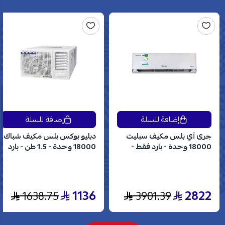
إضافة للسلة
إضافة للسلة
جرى آي بلس مكيف سبليت
دبليو بوكس بلس مكيف شباك
18000 وحدة - بارد فقط -
18000 وحدة - 1.5 طن - بارد
انفرتر - GWC18AVDXE
فقط - WBW18CPLUS
1136
2822
1638.75
3901.39