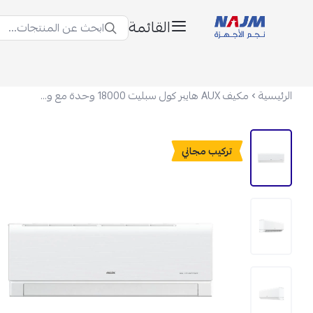
القائمة
ابحث عن المنتجات...
نجم الأجهزة
الرئيسية
مكيف AUX هايبر كول سبليت 18000 وحدة مع واي فاي - إنفرتر - بارد - ATW18A2DI-CSA
تركيب مجاني