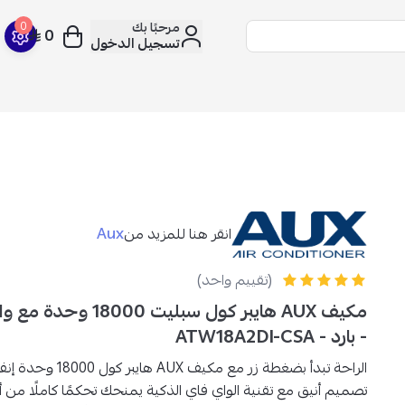
مرحبًا بك
0
0
تسجيل الدخول
Aux
انقر هنا للمزيد من
(تقييم واحد)
مكيف AUX هايبر كول سبليت 0
- بارد - ATW18A2DI-CSA
الراحة تبدأ بضغطة زر مع
مكيف AUX هايبر كول 18000 وحدة إنفرتر بارد فقط
تصميم أنيق مع
تقنية الواي فاي
الذكية يمنحك تحكمًا كاملًا من 