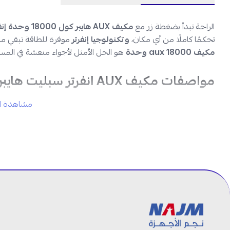
الراحة تبدأ بضغطة زر مع
مكيف AUX هايبر كول 18000 وحدة إنفرتر بارد فقط
تحكمًا كاملًا من أي مكان،
وتكنولوجيا إنفرتر
موفرة للطاقة تبقي منز
مكيف aux 18000 وحدة
هو الحل الأمثل لأجواء منعشة في المسا
مواصفات مكيف AUX انفرتر سبليت هايبر كول 18000 وحدة:
مشاهدة ال
النوع:
مكيف سبليت جداري
السعة:
18000 وحدة حرارية
نظام التشغيل:
بارد فقط
التقنية:
إنفرتر موفر للطاقة
التحكم الذكي:
متوفر عبر واي فاي
اللون:
أبيض
العلامة التجارية: AUX
رقم الموديل: ATW18A2DI-CSA