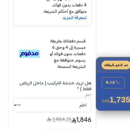
ساحات المتوسطة،
قسم دفعاتك بطريقة
ميسرة إلى 4 وحتى 6
دفعات، بدون فوائد أو
رسوم. متوافقة مع
الشريعة السمحة
عند الدفع بالبطاقة
هل تريد خدمة التركيب ( داخل الرياض
NJ6
🏷
فقط )
*
اختر
1,735
SAR
ابتة بأداء
1,846
2,984.25
لجوال لضبط