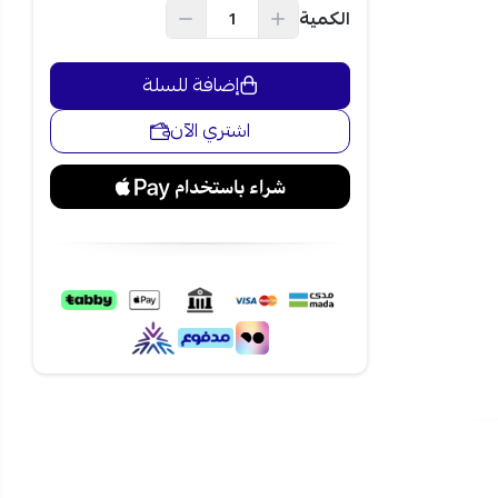
الكمية
اسب لغرف
إضافة للسلة
لداخلي.
اشتري الآن
استمتع بتجربة تبريد ذكية وعصرية مع مكيف aux واي فاي سبليت 18000 وحدة
 وآمن وخدمة