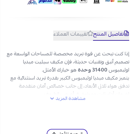
تفاصيل المنتج
تقييمات العملاء
إذا كنت تبحث عن قوة تبريد مخصصة للمساحات الواسعة مع
تصميم أنيق وتقنيات حديثة، فإن مكيف سبليت ميديا
اوليمبوس
31400 وحدة
هو خيارك الأمثل.
يتميز مكيف ميديا اوليمبوس الكبير بقدرة تبريد استثنائية مع
تدفق هواء ثلاثي الأبعاد، إلى جانب خصائص أمان متقدمة
لضمان أداء ثابت وموثوق في أصعب الظروف.
مشاهدة المزيد
اطلبه عبر نجم الأجهزة، وتمتع ببيئة منعشة وصحية مع
مكيف جداري يجمع بين القوة، الكفاءة، والتصميم العصري!
مواصفات مكيف سبليت ميديا أوليمبوس 31400 وحدة
بارد: