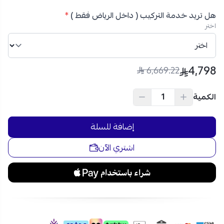
94 سم
بلد الصنع:
الصين
هل تريد خدمة التركيب ( داخل الرياض فقط )
*
لماذا تختار مكيف ميديا أوليمبوس سبليت 31400 وحدة بارد؟
اختر
تبريد عالي الكفاءة:
مكيف سبليت ميديا 36 الف وحدة
بقدرة تبريد قوية تناسب المساحات الكبيرة.
تشغيل سريع ومريح:
خاصية التبريد السريع لتحقيق الراحة
4,798
6,669.22
الفورية.
تدفق هواء ذكي:
يتميز مكيف سبليت ميديا اوليمبوس
الكمية
بتوزيع فعال للهواء في جميع الاتجاهات.
ريش ذهبية مقاومة للتآكل:
لتعزيز الأداء وزيادة العمر
الافتراضي.
إضافة للسلة
فلتر مزدوج:
لتنقية الهواء وضمان جودة صحية أفضل.
اشتري الآن
أمان إضافي:
علبة كهرباء مضادة للاحتراق وحساس كشف
تسريب.
اختر الراحة الفائقة مع مكيف سبليت ميديا أوليمبوس 31400
وحدة بارد فقط! احصل عليه الآن عبر متجر نجم الأجهزة واستفد
من خيارات الدفع المرنة عبر تمارا لتقسيم المبلغ على 4 دفعات
مريحة بدون فوائد!