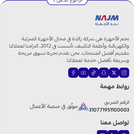
الرجوع للأعلى
العلامة التجارية:
ميديا
الموديل:
MSTL36CRN
النوع:
مكيف سبليت
اللون:
أبيض
نجم الأجهزة هي شركة رائدة في مجال الأجهزة المنزلية
قدرة التبريد:
31,400 وحدة
والكهربائية وأنظمة التكييف. تأسست في 2012، التزامنا لعملائنا
النوع:
بارد فقط
بتقديم أفضل المنتجات. نحن نقدم تجربة تسوق مريحة
علبة الكهرباء:
مضادة للاحتراق
وسريعة بأفضل خدمة لعملائنا.
خاصية التبريد السريع:
متوفرة
تدفق الهواء:
ثلاثي الأبعاد
الريش:
ذهبية
روابط مهمة
توزيع الهواء:
أربع اتجاهات
الفلتر:
مزدوج لتنقية الهواء
الرقم الضريبي
تشخيص الأعطال:
متوفر
موثّق في منصة الأعمال
310771951100003
التوجيه اليدوي للتبريد:
متوفر
حساس كاشف التسريب:
متوفر
تواصل معنا
أبعاد الوحدة الداخلية (ارتفاع × عرض × طول):