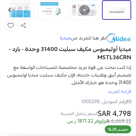
ميديا
انقر هنا للمزيد من
ميديا أوليمبوس مكيف سبليت 31400 وحدة - بارد -
MSTL36CRN
إذا كنت تبحث عن قوة تبريد مخصصة للمساحات الواسعة مع
تصميم أنيق وتقنيات حديثة، فإن مكيف سبليت ميديا اوليمبوس
31400 وحدة
هو خيارك الأمثل.
يتميز مكيف ميديا اوليمبوس الكبير بقدرة تبريد استثنائية مع
قراءة المزيد
تدفق هواء ثلاثي الأبعاد، إلى جانب خصائص أمان متقدمة لضمان
رقم الموديل :
1000298
أداء ثابت وموثوق في أصعب الظروف.
4,798 SAR
اطلبه عبر نجم الأجهزة، وتمتع ببيئة منعشة وصحية مع مكيف
السعر شامل الضريبة
6,669.22
جداري يجمع بين القوة، الكفاءة، والتصميم العصري!
وفر 1871.22 ر.س
مواصفات مكيف سبليت ميديا أوليمبوس 31400 وحدة بارد:
خصم 28%
العلامة التجارية:
ميديا