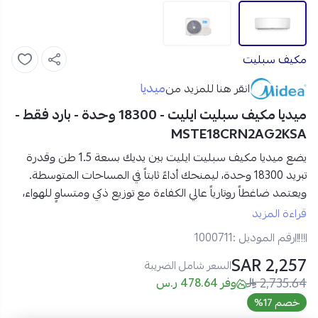
مكيف سبليت
ميديا
انقر هنا للمزيد من
ميديا مكيف سبليت ايليت - 18300 وحدة - بارد فقط -
MSTE18CRN2AG2KSA
يضع ميديا مكيف سبليت ايليت بين يديك بسعة 1.5 طن وقدرة
تبريد 18300 وحدة، ليمنحك أداءً ثابتاً في المساحات المتوسطة.
ويعتمد ضاغطاً روتارياً عالي الكفاءة مع توزيع ذكي ومتساوٍ للهواء،
فتستفيد من تبريد سريع وصوت منخفض في جهاز واحد.
قراءة المزيد
رقم الموديل :
1000711
مواصفات مكيف سبليت ميديا إيليت بتبريد 18300 وحدة
2,257 SAR
التصنيف:
مكيف سبليت
السعر شامل الضريبة
2,735.64
العلامة التجارية:
ميديا
وفر 478.64 ر.س
نوع المنتج:
مكيف سبليت جداري
خصم 17%
السعة:
1.5 طن