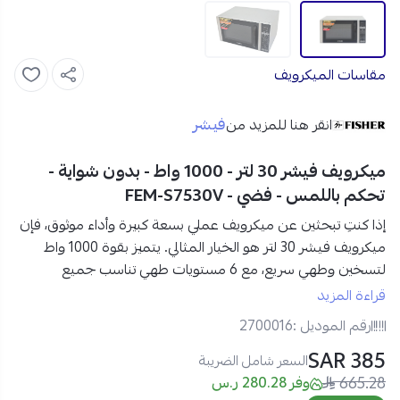
مقاسات الميكرويف
فيشر
انقر هنا للمزيد من
ميكرويف فيشر 30 لتر - 1000 واط - بدون شواية -
تحكم باللمس - فضي - FEM-S7530V
إذا كنتِ تبحثين عن
ميكرويف عملي بسعة كبيرة وأداء موثوق
، فإن
ميكرويف فيشر 30 لتر
هو الخيار المثالي. يتميز بقوة
1000 واط
لتسخين وطهي سريع، مع
6 مستويات طهي
تناسب جميع
احتياجاتكِ.
قراءة المزيد
كما يتيح لكِ
إذابة التجميد بالوقت والوزن
، مما يسهل تحضير
رقم الموديل :
2700016
الأطعمة المجمدة بسرعة وكفاءة. اطلبيه الآن من نجم الأجهزة!
385 SAR
مواصفات ميكرويف فيشر 30 لتر مع 6 مستويات طهي:
السعر شامل الضريبة
665.28
نوع المنتج:
ميكرويف
وفر 280.28 ر.س