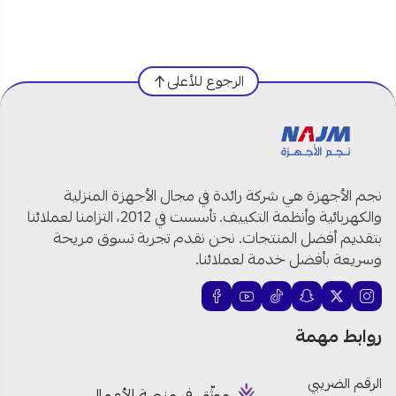
مواصفات ميكرويف فيشر 30 لتر مع 6 مستويات طهي:
نوع المنتج:
ميكرويف
الرجوع للأعلى
الماركة: فيشر
السعة:
30 لتر
القوة:
1000 واط
مستويات الطهي:
6 مستويات
وظيفة إذابة التجميد:
متوفرة
نجم الأجهزة هي شركة رائدة في مجال الأجهزة المنزلية
الطاقة الكهربائية:
220 فولت / 60 هرتز
والكهربائية وأنظمة التكييف. تأسست في 2012، التزامنا لعملائنا
خاصية الطبخ السريع:
متوفرة
بتقديم أفضل المنتجات. نحن نقدم تجربة تسوق مريحة
الموديل: FEM-S7530V
وسريعة بأفضل خدمة لعملائنا.
لماذا يعتبر ميكرويف فيشر 1000 واط هو فضل ميكرويف في
السعودية؟
روابط مهمة
سعة كبيرة:
ميكروويف 30 لتر مثالي للعائلات
والمطابخ الكبيرة.
الرقم الضريبي
موثّق في منصة الأعمال