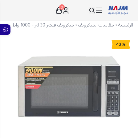
0
نجم الأجهزة
الرئيسية
مقاسات الميكرويف
ميكرويف فيشر 30 لتر - 1000 واط - بدون شواية - تحكم باللمس - فضي - FEM-S7530V
42%