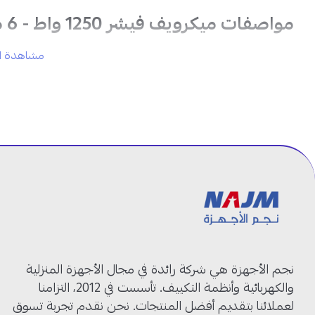
مواصفات ميكرويف فيشر 1250 واط - 6 مستويات طهي:
مشاهدة ال
المنتج:
ميكرويف مع شواية
العلامة التجارية:
فيشر
الموديل:
FEM-G9539V
السعة:
43 لتر
القوة:
1250 واط
عدد مستويات الطهي:
6 مستويات
الوظائف:
شواية مدمجة
طهي سريع
إذابة المجمدات بالوقت والوزن
برامج طهي متعددة
الخامة:
فولاذ مقاوم للصدأ
نجم الأجهزة هي شركة رائدة في مجال الأجهزة المنزلية
اللون:
فضي
والكهربائية وأنظمة التكييف. تأسست في 2012، التزامنا
لعملائنا بتقديم أفضل المنتجات. نحن نقدم تجربة تسوق