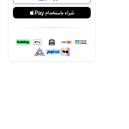
.
ل كل يوم! تسوقه
دية وبأفضل