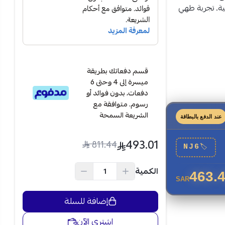
ة. تجربة طهي
قسم دفعاتك بطريقة
ميسرة إلى 4 وحتى 6
دفعات، بدون فوائد أو
رسوم. متوافقة مع
الشريعة السمحة
عند الدفع بالبطاقة
493.01
811.44
NJ6
🏷
الكمية
463.
SAR
إضافة للسلة
اشتري الآن