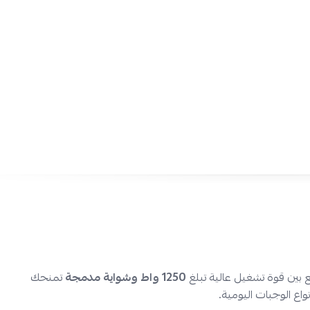
ميكرويف مع شواية 43 لتر: أداء قوي يلائم كل احتياجاتك!
سعة كبيرة:
ميكرويف 43 لتر لتحضير كميات أكبر من الطعام بسهولة.
قوة عالية 1250 واط:
تسخين وطهي فعال وسريع.
شواية مدمجة:
تمنحك طعامًا مقرمشًا ونكهة أفضل.
6 مستويات للطهي:
مرونة مذهلة لجميع أنواع الأطعمة.
وظيفة إذابة المجمدات:
بالوقت أو الوزن لتقليل وقت التحضير
تصميم ستانلس ستيل:
مظهر عصري وسهولة في التنظيف.
برامج متعددة:
لتناسب جميع وصفاتك اليومية.
اطلب الآن ميكرويف فيشر 43 لتر وتمتع بطهي أسرع وأسه
بالتقسيط المريح عبر تابي وتمارا من متجر نجم الأجهزة في السعو
الأسعار!
بين قوة تشغيل عالية تبلغ
1250 واط وشواية مدمجة
تمنحك
واع الوجبات اليومية.