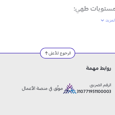
مزيد
الرجوع للأعلى
روابط مهمة
الرقم الضريبي
موثّق في منصة الأعمال
310771951100003