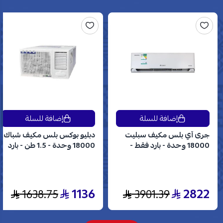
إضافة للسلة
إضافة للسلة
جرى آي بلس مكيف سبليت
دبليو بوكس بلس مكيف شباك
18000 وحدة - بارد فقط -
18000 وحدة - 1.5 طن - بارد
انفرتر - GWC18AVDXE
فقط - WBW18CPLUS
1136
2822
1638.75
3901.39