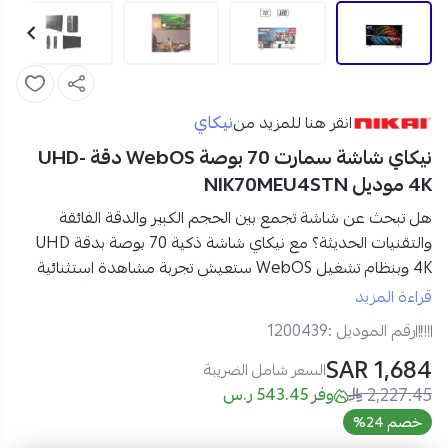
نيكاي
انقر هنا للمزيد من
نيكاي شاشة سمارت 70 بوصة WebOS دقة UHD-
4K موديل NIK70MEU4STN
هل تبحث عن شاشة تجمع بين الحجم الكبير والدقة الفائقة
والتقنيات الحديثة؟ مع
نيكاي شاشة ذكية 70 بوصة بدقة UHD
4K وبنظام تشغيل WebOS ستعيش تجربة مشاهدة استثنائية
بألوان نابضة بالحياة
وتفاصيل مذهلة تجعل كل مشهد أقرب إلى
قراءة المزيد
الواقع.
رقم الموديل :
1200439
1,684 SAR
مواصفات نيكاي شاشة ذكية 70 بوصة في السعودية:
السعر شامل الضريبة
2,227.45
العلامة التجارية:
نيكاي
وفر 543.45 ر.س
رقم الموديل:
NIK70MEU4STN
خصم 24%
النوع:
شاشة سمارت