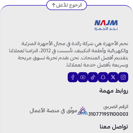
الرجوع للأعلى
النوع:
شاشة سمارت
الحجم:
70 بوصة
الدقة:
UHD 4K HDR
نظام التشغيل:
WebOS
المعالج:
رباعي النواة
نجم الأجهزة هي شركة رائدة في مجال الأجهزة المنزلية
الذاكرة:
1.5 جيجابايت رام / 8 جيجابايت تخزين
والكهربائية وأنظمة التكييف. تأسست في 2012، التزامنا لعملائنا
داخلي
بتقديم أفضل المنتجات. نحن نقدم تجربة تسوق مريحة
الصوت:
Dolby Audio
وسريعة بأفضل خدمة لعملائنا.
معدل التحديث:
60 هرتز
التحكم:
ريموت Magic بتحكم صوتي ذكي
الاتصال:
Wi-Fi / 2 HDMI / 2 USB
روابط مهمة
التصميم:
Cinema Screen بلا إطار
الرقم الضريبي
موثّق في منصة الأعمال
شاشة نيكاي سمارت بدقة UHD 4K: تجربة ترفيه لا مثيل
310771951100003
لها!
تواصل معنا