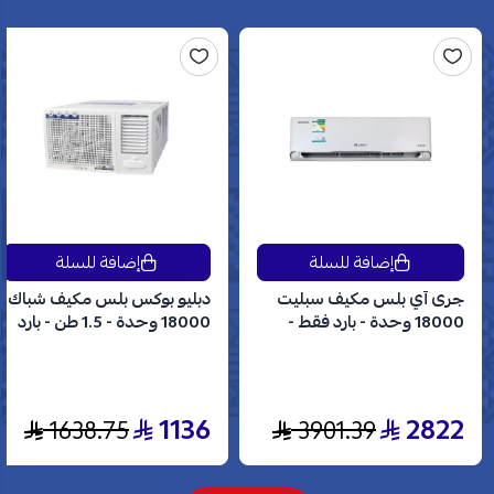
إضافة للسلة
إضافة للسلة
جرى آي بلس مكيف سبليت
دبليو بوكس بلس مكيف شباك
18000 وحدة - بارد فقط -
18000 وحدة - 1.5 طن - بارد
انفرتر - GWC18AVDXE
فقط - WBW18CPLUS
1136
2822
1638.75
3901.39