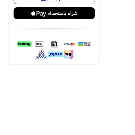
ى مختلف أركان
ليل الشوائب
بريد بطريقة
مكيف حسب
وإطالة عمرها
أو الدراسة أو
ين أداء
1210 وحدة بحجم 1 طن ونظام تشغيل بارد
دن السعودية،