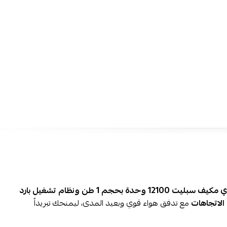
للوصول إلى درجة الحرارة المطلوبة خلال وقت أقل.
توزيع هواء رباعي الاتجاهات:
يساعد على وصول الهواء البارد إل
الغرفة للحصول على تبريد متوازن.
فلتر لتنقية الهواء:
يساهم في تحسين جودة الهواء الداخلي وتق
العالقة أثناء التشغيل.
وضع النوم:
يوفر أجواء أكثر راحة أثناء الليل من خلال ضبط الت
مناسبة للنوم.
مؤقت تشغيل وإيقاف:
يمنحك مرونة أكبر في جدولة عمل ال
احتياجاتك اليومية.
زعانف ذهبية مقاومة للتآكل:
تساعد على تعزيز متانة الوحدة 
التشغيلي خاصة في البيئات الرطبة.
تشغيل منخفض الضجيج:
يضمن أجواء أكثر هدوءاً أثناء النوم 
العمل.
غاز تبريد R410A:
يوفر كفاءة جيدة في التبريد ويساعد على تحس
النظام.
نيكاي مكيف سبليت 12100 وحدة بحجم 1 طن ونظام تشغيل بارد
 الاتجاهات
مع تدفق هواء قوي وبعيد المدى، ليمنحك تبريداً
احصل على نيكاي مكيف سبليت 0
فقط بتقنية الإنفرتر من متجر نجم مع شحن آمن وسريع لكافة م