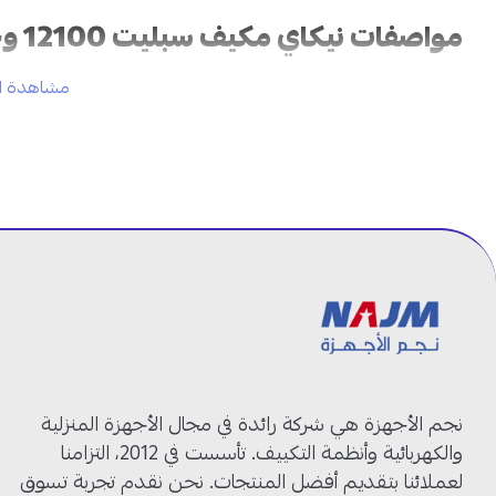
مواصفات نيكاي مكيف سبليت 12100 وحدة في السعودية:
مشاهدة ال
العلامة التجارية:
نيكاي
رقم الموديل:
NSAC12136C26NINV
نوع المكيف:
مكيف سبليت
السعة:
12100 وحدة
الحجم:
1 طن
نظام التشغيل:
بارد فقط
التقنية:
إنفرتر
توزيع الهواء:
رباعي الاتجاهات
غاز التبريد:
R410A
مكيف نيكاي الجداري 1 طن: تبريد اقتصادي وراحة يومية!
نجم الأجهزة هي شركة رائدة في مجال الأجهزة المنزلية
تقنية الإنفرتر:
تساعد على تقليل استهلاك الكهرباء والحفاظ على 
والكهربائية وأنظمة التكييف. تأسست في 2012، التزامنا
قدرة تبريد 12100 وحدة:
مناسبة للغرف الصغيرة والمتوسطة وتوفر
لعملائنا بتقديم أفضل المنتجات. نحن نقدم تجربة تسوق