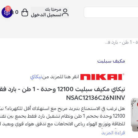
مرحبًا بك
0
0
تسجيل الدخول
نيكاي مكيف سبليت 12100 وحدة - 1 طن - بارد فقط - إنفرتر - NSAC12136C26NINV
مكيف سبليت
نيكاي
انقر هنا للمزيد من
نيكاي مكيف سبليت 12100 وحدة - 
NSAC12136C26NINV
هل ترغب في الاستمتاع بتبريد مريح مع استهلاك أقل للكهرباء؟
ني
12100 وحدة بحجم 1 طن ونظام تشغيل بارد فقط
يجمع بين
تقني
للطاقة
و
توزيع الهواء رباعي الاتجاهات
مع تدفق هواء قوي وبعيد ا
تبريداً متوازناً وراحة أكبر خلال الاستخدام اليومي.
قراءة المزيد