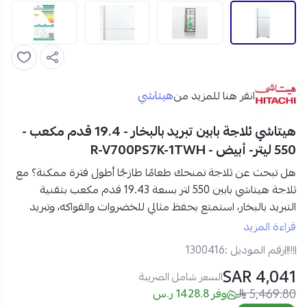
هيتاشي
انقر هنا للمزيد من
هيتاشي ثلاجة بابين تبريد بالبخار - 19.4 قدم مكعب -
550 ليتر- أبيض - R-V700PS7K-1TWH
هل تبحث عن ثلاجة تمنحك طعامًا طازجًا أطول فترة ممكنة؟ مع
ثلاجة هيتاشي بابين 550 لتر بسعة 19.43 قدم مكعب بتقنية
التبريد بالبخار،
استمتع بحفظ مثالي للخضروات والفواكه، وتبريد
سريع يحافظ على نكهة الطعام وقيمته الغذائية. مع
سعة كبيرة
قراءة المزيد
وتصميم أنيق يجمع بين الأداء العصري والراحة اليومية في مطبخك
رقم الموديل :
1300416
4,041 SAR
مواصفات ثلاجة هيتاشي 19.43 قدم مكعب في السعودية:
السعر شامل الضريبة
5,469.80
العلامة التجارية:
هيتاشي
وفر 1428.8 ر.س