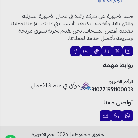
الحجم
: 19.43 قدم مكعب
اللون:
أبيض
نجم الأجهزة هي شركة رائدة في مجال الأجهزة المنزلية
عدد الأبواب:
بابين
والكهربائية وأنظمة التكييف. تأسست في 2012، التزامنا لعملائنا
نظام التبريد:
بخار
بتقديم أفضل المنتجات. نحن نقدم تجربة تسوق مريحة
نوع ضاغط:
عاكس رقمي
وسريعة بأفضل خدمة لعملائنا.
اللون:
أبيض
إضاءة داخلية:
LED
شاشة مدمجة
روابط مهمة
تقنية مانع التجمد
ميزات إضافية:
إنذار الباب المفتوح، أرجل قابلة
للتعديل، تدفق هواء متعدد الاتجاهات
الرقم الضريبي
موثّق في منصة الأعمال
310771951100003
تواصل معنا
ثلاجة هيتاشي بابين 550 لتر: حافظ على نضارة طعامك!
تبريد بخار متطور:
يضمن
الحفاظ على الرطوبة المثالية
داخل الثلاجة، مما يحافظ على نضارة الخضروات والفواكه لفترة
أطول.
الحقوق محفوظة | 2026
نجم الأجهزة