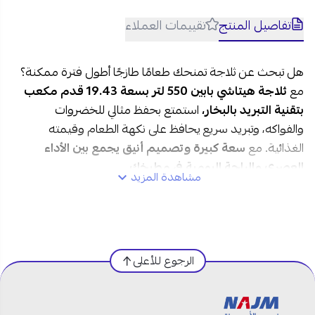
تفاصيل المنتج
تقييمات العملاء
هل تبحث عن ثلاجة تمنحك طعامًا طازجًا أطول فترة ممكنة؟
مع
ثلاجة هيتاشي بابين 550 لتر بسعة 19.43 قدم مكعب
بتقنية التبريد بالبخار،
استمتع بحفظ مثالي للخضروات
والفواكه، وتبريد سريع يحافظ على نكهة الطعام وقيمته
الغذائية. مع
سعة كبيرة وتصميم أنيق يجمع بين الأداء
العصري والراحة اليومية في مطبخك
مشاهدة المزيد
مواصفات ثلاجة هيتاشي 19.43 قدم مكعب في السعودية:
العلامة التجارية:
هيتاشي
الرجوع للأعلى
رقم الموديل:
R-V700PS7K-1TWH
النوع:
ثلاجة بابين
السعة:
550 لتر