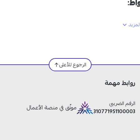
:
مزيد
الرجوع للأعلى
روابط مهمة
الرقم الضريبي
موثّق في منصة الأعمال
310771951100003