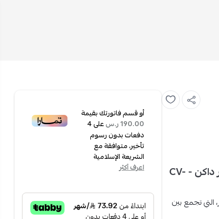
أو قسم فاتورتك بقيمة
على
4
190.00 ر.س
دفعات بدون رسوم
تأخير، متوافقة مع
الشريعة الإسلامية
اعرف أكثر
هيتاشي مكنسة برميل - 21 ليتر - 2200 واط - أحمر داكن - CV-
بة تنظيف استثنائية مع مكنسة هيتاشي برميل 21 لتر، التي تجمع بين