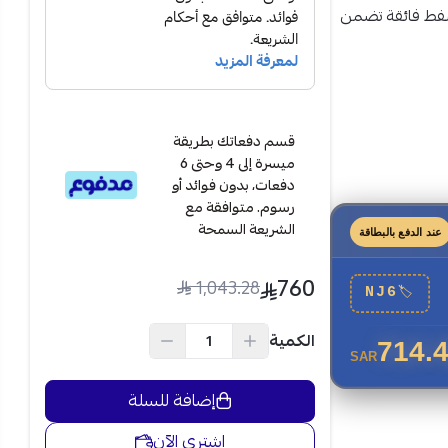
ة قدرة شفط فائقة تضمن
قسم دفعاتك بطريقة
ميسرة إلى 4 وحتى 6
دفعات، بدون فوائد أو
رسوم. متوافقة مع
الشريعة السمحة
عند الدفع بالبطاقة
760
1,043.28
NJ6
🏷
الكمية
714.
SAR
إضافة للسلة
فائقة على إزالة
اشتري الآن