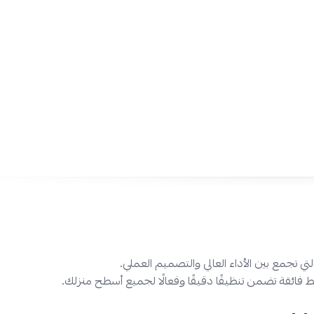
الأوساخ والأتربة من كافة الأسطح.
سعة كبيرة
: سعة 21 لتر تمكنك من تنظيف مساحات واسعة 
تفريغ الخزان بشكل متكرر.
فلتر قماشي قابل للغسل
: يساعد في تصفية الغبار وحبوب الل
هواء أنقى وأفضل.
وظائف متعددة
: تشمل مكنسة هيتاشي وظيفة المنفاخ لتنظي
الصعبة، مع التحكم في قوة الشفط لتناسب الأسطح المختلفة.
تصميم عملي
: تصميم سهل الحمل والتخزين مع أدوات تنظي
لتنظيف الأسطح المتعددة مثل الشقوق والأركان.
طول كابل طويل
: يبلغ طول الكابل 7.8 متر، مما يوفر ل
التنظيف.
إذا كنت تبحث عن مكنسة برميل تجمع بين القوة والعملية، فمك
2200 واط هي الاختيار المثالي. اطلبها الآن من متجر نجم الأجه
السعودية، وبتقسيط تمارا وتابي!