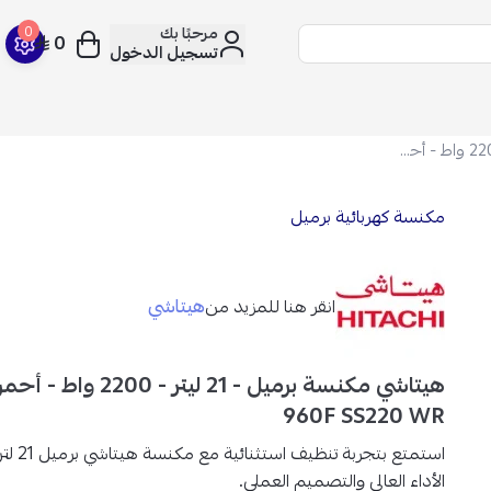
مرحبًا بك
0
0
تسجيل الدخول
هيتاشي مكنسة برميل - 21 ليتر - 2200 واط - أحمر داكن - CV-960F SS220 WR
مكنسة كهربائية برميل
هيتاشي
انقر هنا للمزيد من
960F SS220 WR
استمتع بتجر
الأداء العالي والتصميم العملي.