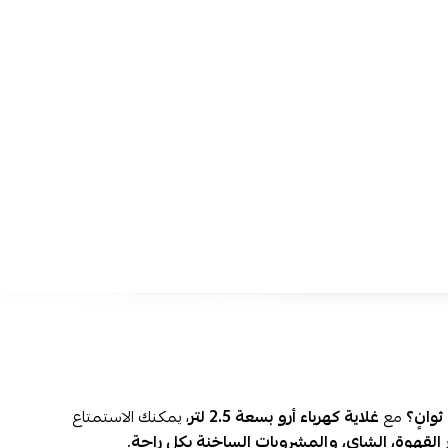
أداء قوي وفعّال:
غلاية كهربائية
بقدرة 1800 واط
لتوفير ماء مغ
قليلة.
سعة كبيرة ومثالية:
تسع 2.5 لتر
، مما يجعلها مناسبة للعائلات
المكتبي.
تصميم آمن ومتين:
غلاية ماء مصنوعة من
ستانلس ستيل مق
مع
إيقاف تلقائي
للحماية.
راحة في الاستخدام:
قاعدة لاسلكية بزاوية 360 درجة
تتيح سه
والاستخدام من أي اتجاه.
تقنية ذكية:
ضوء LED أحمر
يضيء عند التشغيل لمراقبة عملية
بسهولة.
احصل على أفضل غلاية ماء ماء من أرو ب
الساخنة بكل سرعة وأمان!
متوفرة لدى نجم الأجهزة بأفضل سعر 
إمكانية التقسيط عبر تمارا بدون فوائد!
الأسئلة الشائعة حول غلاية ماء أرو 2200 واط
ما هي أفضل غلاية ماء صحية؟
أفضل غلاية ماء صحية هي
المصنوعة من الستانلس ستيل المقا
غلاية أرو 2.5 لتر - ستيل
، حيث لا تتفاعل مع الماء وتحافظ على نكه
وانٍ؟
مع
غلاية كهرباء أرو بسعة 2.5 لتر
، يمكنك الاستمتاع
أنها مزودة
بطبقتين للحماية من الحرارة
لزيادة الأمان أثناء الاستخ
القهوة، الشاي، والمشروبات الساخنة بكل راحة
.