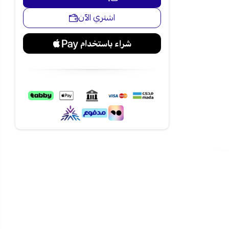
لي خلال ثوانٍ
اشتري الآن
 أو للاستخدام
اوم للصدأ
ولة الحمل
 الغليان
سعة 2.5 لتر اليوم، واستمتع بمشروباتك
في السعودية، مع
وم للصدأ
، مثل
ته الطبيعية، كما
دام.