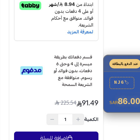
لصدأ
، مع
طبقتين
أنها مزودة
بقاعدة
الاستخدام.
قسم دفعاتك بطريقة
ميسرة إلى 4 وحتى 6
عند الدفع بالبطاقة
دفعات، بدون فوائد أو
رسوم. متوافقة مع
NJ6
🏷
الشريعة السمحة
86.0
91.49
225.54
SAR
الكمية
إضافة للسلة