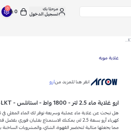
مرحبًا بك
0
0
تسجيل الدخول
ارو غلاية ماء 2.5 لتر - 1800 واط - استانلس - RO-25LKT
غلاية مويه
ارو
انقر هنا للمزيد من
ارو غلاية ماء 2.5 لتر - 1800 واط - استانلس - RO-25LKT
هل تبحث عن غلاية ماء عملية وسريعة توفر لك الماء المغلي في ثو
كهرباء أرو بسعة 2.5 لتر
، يمكنك الاستمتاع
بغليان فوري بفضل قدرتها 800
مما يجعلها مثالية
لتحضير القهوة، الشاي، والمشروبات الساخنة ب